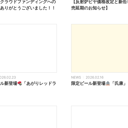
クラウドファンディングへの
【反射炉ビヤ価格改定と新缶
ありがとうございました！！
売延期のお知らせ】
026.02.23
NEWS
2026.02.16
ル新登場
「あがりレッドラ
限定ビール新登場
「氏康」