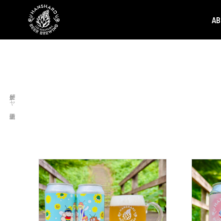
A
反射炉ビヤ 伊豆韮山