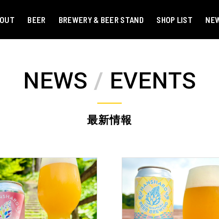
BOUT
BEER
BREWERY & BEER STAND
SHOP LIST
NEW
NEWS
/
EVENTS
最新情報