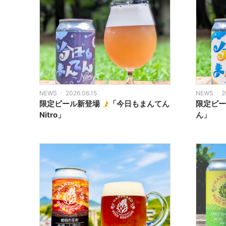
NEWS
2026.06.15
NEWS
2
限定ビール新登場
「今日もまんてん
限定ビー
Nitro」
ん」