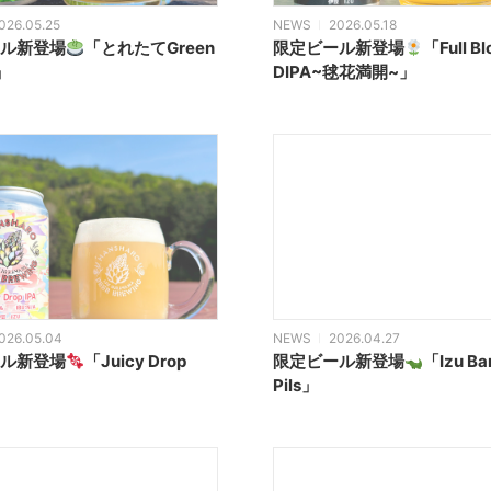
026.05.25
NEWS
2026.05.18
ル新登場
「とれたてGreen
限定ビール新登場
「Full B
」
DIPA~毬花満開~」
026.05.04
NEWS
2026.04.27
ル新登場
「Juicy Drop
限定ビール新登場
「Izu Ba
Pils」