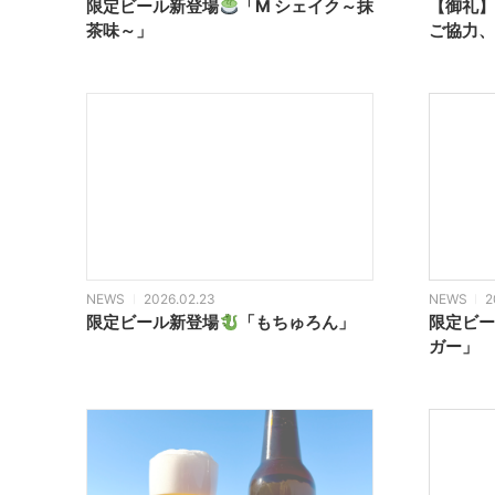
限定ビール新登場
「M シェイク～抹
【御礼】
茶味～」
ご協力、
NEWS
2026.02.23
NEWS
2
限定ビール新登場
「もちゅろん」
限定ビー
ガー」