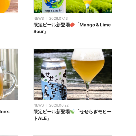
NEWS
2026.07.13
m
限定ビール新登場
「Mango & Lime
Sour」
NEWS
2026.06.22
on’s
限定ビール新登場
「せせらぎモヒー
トALE」