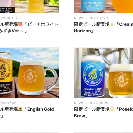
026.08.03
NEWS
2026.07.20
ル新登場
「ピーチホワイト
限定ビール新登場
「Crea
みずきVer.～」
Horizon」
026.07.06
NEWS
2026.06.29
ル新登場
「English Gold
限定ビール新登場
「Poseid
r」
Brew」