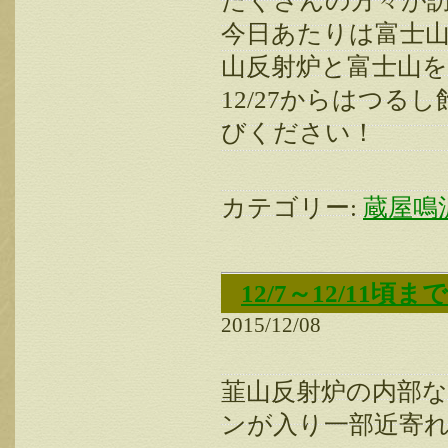
たくさんの方々が
今日あたりは富士
山反射炉と富士山
12/27からはつ
びください！
カテゴリー:
蔵屋鳴
12/7～12/11
2015/12/08
韮山反射炉の内部
ンが入り一部近寄