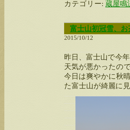
カテゴリー:
蔵屋鳴
富士山初冠雪、お
2015/10/12
昨日、富士山で今
天気が悪かったの
今日は爽やかに秋
た富士山が綺麗に