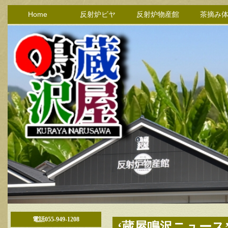
Home
反射炉ビヤ
反射炉物産館
茶摘み
電話055-949-1208
‘蔵屋鳴沢ニュース