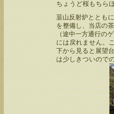
ちょうど桜もちら
韮山反射炉ととも
を整備し、当店の
（途中一方通行の
には戻れません。
下から見ると展望
は少しきついので