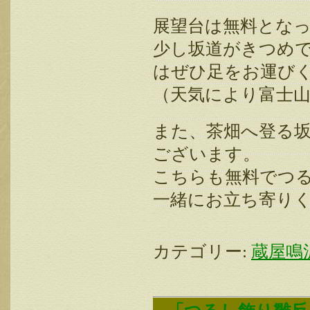
展望台は無料とな
少し坂道がきつめ
はぜひ足をお運び
（天気により富士
また、茶畑へ登る坂
ございます。
こちらも無料でつ
一緒にお立ち寄り
カテゴリー:
蔵屋鳴