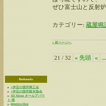
ぜひ富士山と反射
カテゴリー:
蔵屋鳴
« 前ページへ
21 / 32
« 先頭
«
..
Bookmarks
+伊豆の国市商工会
+伊豆の国市観光協会
All About オールアバウ
ト 様
denmira blog