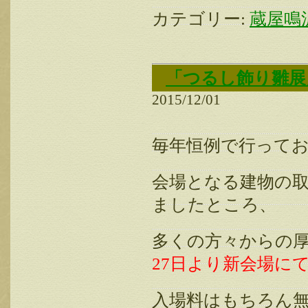
カテゴリー:
蔵屋鳴
「つるし飾り雛展
2015/12/01
毎年恒例で行って
会場となる建物の
ましたところ、
多くの方々からの
27日より新会場に
入場料はもちろん無料、2