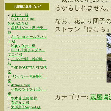
るかもしれません
お茶摘み体験ブログ
えしよ 様
FIAT CULTURE
なお、花より団子
MAGAZIN 様
ストラン「ほむら
星野リゾート界 伊東
様
All About オールアバウ
ト 様
Happy Days 様
H.O.G千葉チャプター
ブログ 様
「ふでの蹟」雑記帳
様
THE ROSETTA STONE
様
サンバレー伊豆長岡
様
denmira blog
小夏のつれづれ日記
様
カテゴリー:
蔵屋鳴
牧水荘 土肥館 様
買取タマ 様
海瀬京子Support 様