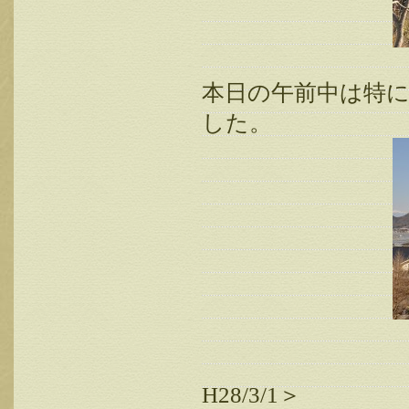
本日の午前中は特
した。
＜展
H28/3/1＞