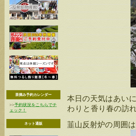
茶摘み予約カレンダー
本日の天気はあい
>>
予約状況をこちらでチ
わりと香り春の訪
ェック！
韮山反射炉の周囲は
ネット通販