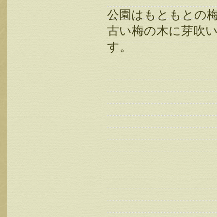
公園はもともとの
古い梅の木に芽吹
す。