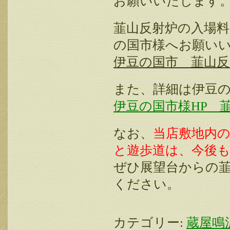
お願いいたします
韮山反射炉の入場
の国市様へお願い
伊豆の国市 韮山反射炉
また、詳細は伊豆の
伊豆の国市様HP 
なお、
当店敷地内
と遊歩道は、今後
ぜひ展望台からの
ください。
カテゴリー:
蔵屋鳴