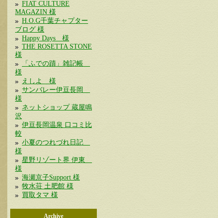
FIAT CULTURE
MAGAZIN 様
H.O.G千葉チャプター
ブログ 様
Happy Days 様
THE ROSETTA STONE
様
「ふでの蹟」雑記帳
様
えしよ 様
サンバレー伊豆長岡
様
ネットショップ 蔵屋鳴
沢
伊豆長岡温泉 口コミ比
較
小夏のつれづれ日記
様
星野リゾート界 伊東
様
海瀬京子Support 様
牧水荘 土肥館 様
買取タマ 様
Archive