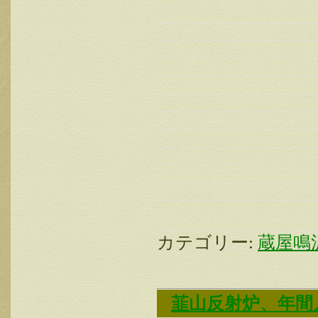
カテゴリー:
蔵屋鳴
韮山反射炉、年間