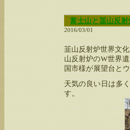
富士山と韮山反射
2016/03/01
韮山反射炉世界文化
山反射炉のW世界
国市様が展望台と
天気の良い日は多
す。