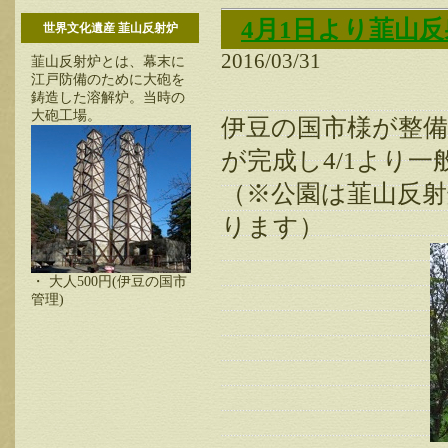
4月1日より韮山
世界文化遺産 韮山反射炉
2016/03/31
韮山反射炉とは、幕末に
江戸防備のために大砲を
鋳造した溶解炉。当時の
大砲工場。
伊豆の国市様が整
が完成し4/1より
（※公園は韮山反
ります）
・ 大人500円(伊豆の国市
管理)