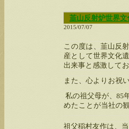
韮山反射炉世界文
2015/07/07
この度は、韮山反射
産として世界文化
出来事と感激して
また、心よりお祝
私の祖父母が、
85
め
たことが当社の
祖父稲村友作は、
当