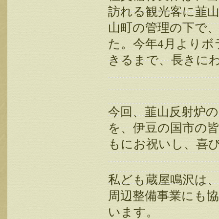
訪れる観光客に韮
山町の管理の下で
た。今年
4
月よりボ
きるまで、
長きに
今回、韮山反射炉
を、
伊豆の国市の
もにお祝いし、
喜
私ども蔵屋鳴沢は
周辺整備事業にも
います。