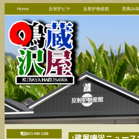
Home
反射炉ビヤ
反射炉物産館
茶摘み
電話055-949-1208
‘蔵屋鳴沢ニュース