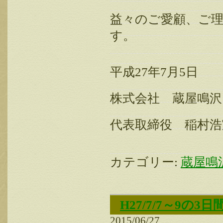
益々のご愛顧、ご
す。
平成
27
年
7
月
5
日
株式会社 蔵屋鳴沢
代表取締役 稲村浩
カテゴリー:
蔵屋鳴
H27/7/7～9
2015/06/27