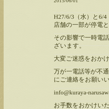
2015/06/01
H27/6/3（水）
店舗の一部が停電
その影響で一時電
ざいます。
大変ご迷惑をおか
万が一電話等が不
にご連絡をお願い
info@kuraya-narusawa
お手数をおかけい