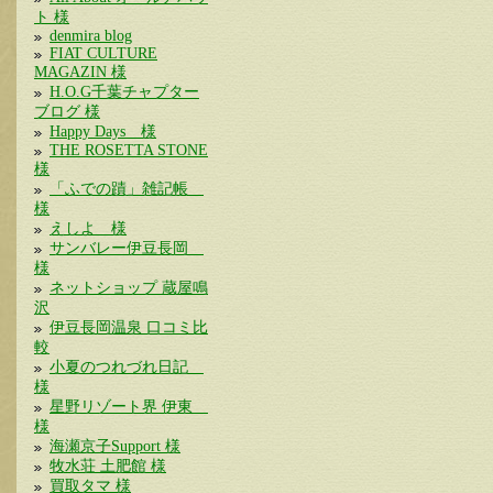
ト 様
denmira blog
FIAT CULTURE
MAGAZIN 様
H.O.G千葉チャプター
ブログ 様
Happy Days 様
THE ROSETTA STONE
様
「ふでの蹟」雑記帳
様
えしよ 様
サンバレー伊豆長岡
様
ネットショップ 蔵屋鳴
沢
伊豆長岡温泉 口コミ比
較
小夏のつれづれ日記
様
星野リゾート界 伊東
様
海瀬京子Support 様
牧水荘 土肥館 様
買取タマ 様