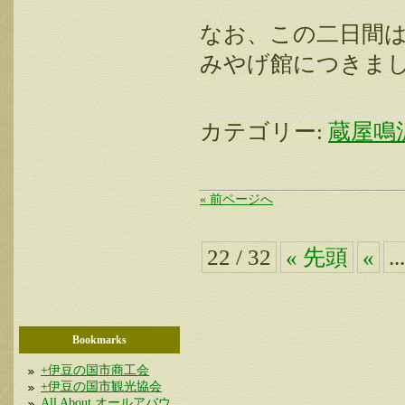
なお、この二日間
みやげ館につきま
カテゴリー:
蔵屋鳴
« 前ページへ
22 / 32
« 先頭
«
..
Bookmarks
+伊豆の国市商工会
+伊豆の国市観光協会
All About オールアバウ