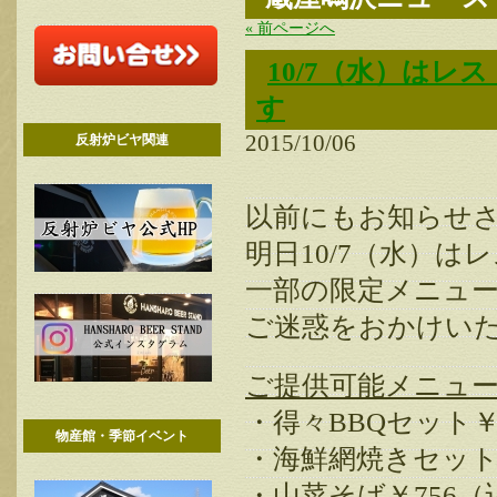
« 前ページへ
10/7（水）は
す
2015/10/06
反射炉ビヤ関連
以前にもお知らせ
明日10/7（水）
一部の限定メニュ
ご迷惑をおかけい
ご提供可能メニュ
・得々BBQセット￥1
物産館・季節イベント
・海鮮網焼きセット￥
・山菜そば￥756（