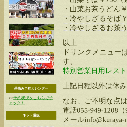
・山菜お茶うどん￥
・冷やしざるそば￥
・冷やしざるお茶う
以上
ドリンクメニュー
す。
特別営業日用レスト
上記日程以外は休
茶摘み予約カレンダー
>>
予約状況をこちらでチ
なお、ご不明な点
ェック！
電話055-949-1208
ネット通販
メールinfo@kuraya-na