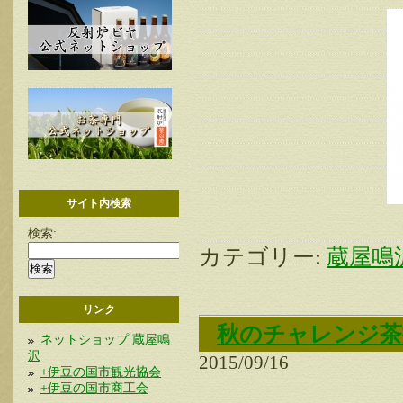
サイト内検索
検索:
カテゴリー:
蔵屋鳴
リンク
秋のチャレンジ茶
ネットショップ 蔵屋鳴
沢
2015/09/16
+伊豆の国市観光協会
+伊豆の国市商工会