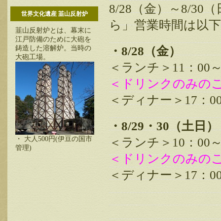
8/28（金）～8/
世界文化遺産 韮山反射炉
ら」営業時間は以
韮山反射炉とは、幕末に
江戸防備のために大砲を
鋳造した溶解炉。当時の
・8/28（金）
大砲工場。
＜ランチ＞11：00
＜ドリンクのみのご提
＜ディナー＞17：0
・8/29・30（土日）
・ 大人500円(伊豆の国市
＜ランチ＞10：00
管理)
＜ドリンクのみのご提
＜ディナー＞17：0