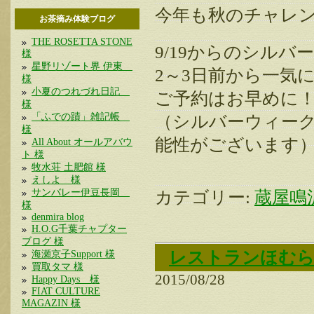
今年も秋のチャレン
お茶摘み体験ブログ
THE ROSETTA STONE
9/19からのシル
様
星野リゾート界 伊東
2～3日前から一気
様
小夏のつれづれ日記
ご予約はお早めに
様
「ふでの蹟」雑記帳
（シルバーウィー
様
能性がございます
All About オールアバウ
ト 様
牧水荘 土肥館 様
えしよ 様
サンバレー伊豆長岡
カテゴリー:
蔵屋鳴
様
denmira blog
H.O.G千葉チャプター
ブログ 様
レストランほむら営
海瀬京子Support 様
買取タマ 様
2015/08/28
Happy Days 様
FIAT CULTURE
MAGAZIN 様