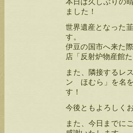
本日は久しぶりの
ました！
世界遺産となった
す。
伊豆の国市へ来た
店「反射炉物産館
また、隣接するレ
ン ほむら」を名
す！
今後ともよろしく
また、今日までに