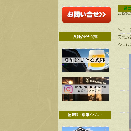
富
2015/10/
昨日、
反射炉ビヤ関連
天気が
今日は
物産館・季節イベント