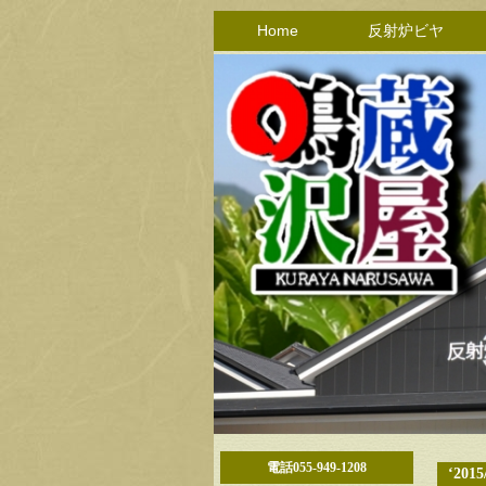
Home
反射炉ビヤ
電話055-949-1208
‘2015