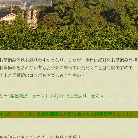
お茶摘み体験も残りわずかとなりましたが、今日は絶好のお茶摘み日和
お茶摘みをされない方もお茶畑に登っていただくことは可能ですので、
士山と反射炉のコラボをお楽しみください！
リー:
蔵屋鳴沢ニュース
|
コメントはまだありません »
/14（火）・15（水）は厨房機器の入替2回目のため限定営業となります
11
もお知らせさせていただいております通り、