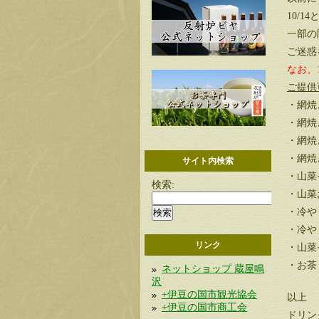
10/
一部の
ご迷惑
なお、
ご提供
・網焼
・網焼
・網焼
・網焼
サイト内検索
・山菜
検索:
・山菜
・冷や
・冷や
リンク
・山菜
・お茶
ネットショップ 蔵屋鳴
沢
+伊豆の国市観光協会
以上
+伊豆の国市商工会
ドリン