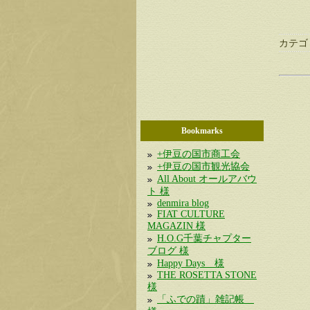
カテゴ
Bookmarks
+伊豆の国市商工会
+伊豆の国市観光協会
All About オールアバウ
ト 様
denmira blog
FIAT CULTURE
MAGAZIN 様
H.O.G千葉チャプター
ブログ 様
Happy Days 様
THE ROSETTA STONE
様
「ふでの蹟」雑記帳