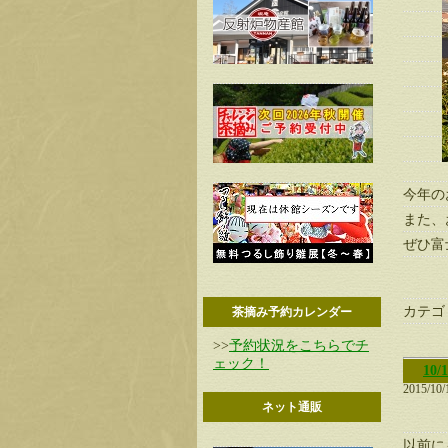
今年の
また、
ぜひ富
カテゴ
茶摘み予約カレンダー
>>
予約状況をこちらでチ
ェック！
10
2015/10/
ネット通販
以前に