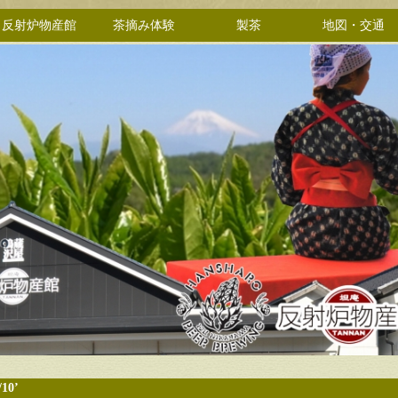
反射炉物産館
茶摘み体験
製茶
地図・交通
/10’