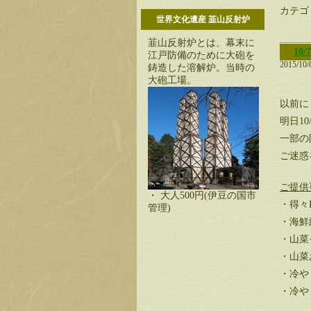
カテゴ
世界文化遺産 韮山反射炉
韮山反射炉とは、幕末に
1
江戸防備のために大砲を
2015/10/
鋳造した溶解炉。当時の
大砲工場。
以前に
明日1
一部の
ご迷惑
ご提供
・ 大人500円(伊豆の国市
・得々B
管理)
・海鮮
・山菜
・山菜
・冷や
・冷や