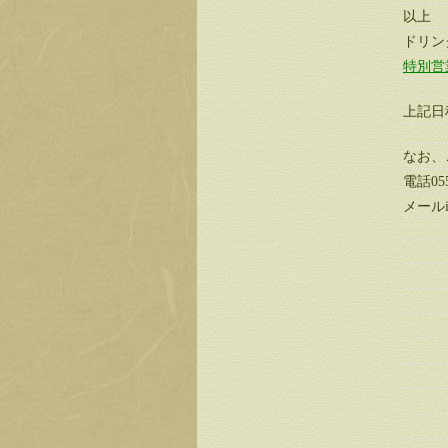
以上
ドリン
特別営
上記日
なお、
電話055
メールinf