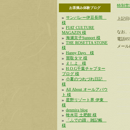
特別営
お茶摘み体験ブログ
サンバレー伊豆長岡
上記日
様
FIAT CULTURE
なお、
MAGAZIN 様
海瀬京子Support 様
電話055
THE ROSETTA STONE
メールinf
様
Happy Days 様
買取タマ 様
えしよ 様
H.O.G千葉チャプター
ブログ 様
小夏のつれづれ日記
様
All About オールアバウ
ト 様
星野リゾート界 伊東
様
denmira blog
牧水荘 土肥館 様
「ふでの蹟」雑記帳
様