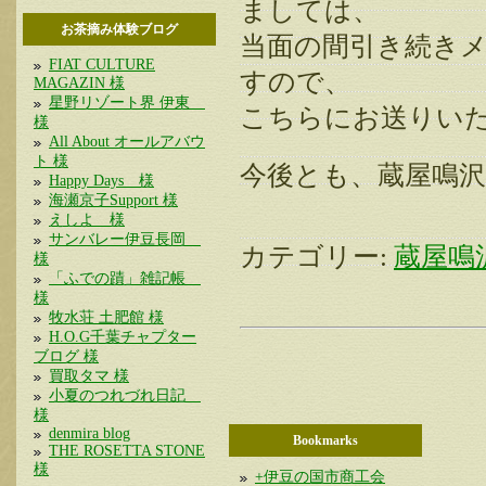
ましては、
お茶摘み体験ブログ
当面の間引き続き
FIAT CULTURE
すので、
MAGAZIN 様
星野リゾート界 伊東
こちらにお送りい
様
All About オールアバウ
ト 様
今後とも、蔵屋鳴
Happy Days 様
海瀬京子Support 様
えしよ 様
サンバレー伊豆長岡
カテゴリー:
蔵屋鳴
様
「ふでの蹟」雑記帳
様
牧水荘 土肥館 様
H.O.G千葉チャプター
ブログ 様
買取タマ 様
小夏のつれづれ日記
様
denmira blog
Bookmarks
THE ROSETTA STONE
様
+伊豆の国市商工会