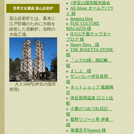
+伊豆の国市観光協会
All About オールアバウ
世界文化遺産 韮山反射炉
ト 様
韮山反射炉とは、幕末に
denmira blog
FIAT CULTURE
江戸防備のために大砲を
MAGAZIN 様
鋳造した溶解炉。当時の
H.O.G千葉チャプター
大砲工場。
ブログ 様
Happy Days 様
THE ROSETTA STONE
様
「ふでの蹟」雑記帳
様
えしよ 様
サンバレー伊豆長岡
様
・ 大人500円(伊豆の国市
ネットショップ 蔵屋鳴
管理)
沢
伊豆長岡温泉 口コミ比
較
小夏のつれづれ日記
様
星野リゾート界 伊東
様
海瀬京子Support 様