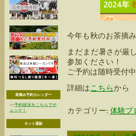
今年も秋のお茶摘
まだまだ暑さが厳
参加ください！
ご予約は随時受付
詳細は
こちら
から
茶摘み予約カレンダー
>>
予約状況をこちらでチ
カテゴリー:
体験プ
ェック！
ネット通販