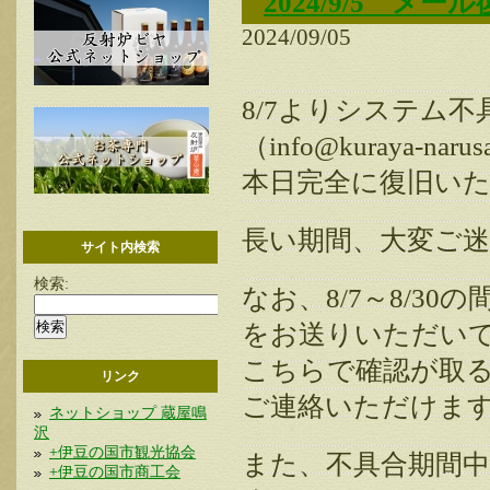
2024/9/5 メ
2024/09/05
8/7よりシステム
（info@kuraya-na
本日完全に復旧い
長い期間、大変ご
サイト内検索
検索:
なお、8/7～8/30の間に
をお送りいただい
こちらで確認が取
リンク
ご連絡いただけま
ネットショップ 蔵屋鳴
沢
+伊豆の国市観光協会
また、不具合期間
+伊豆の国市商工会