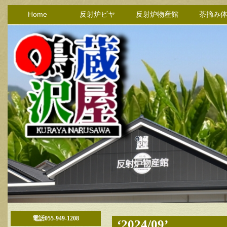
Home
反射炉ビヤ
反射炉物産館
茶摘み
電話055-949-1208
‘2024/09’