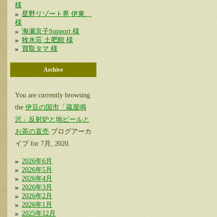
様
星野リゾート界 伊東
様
海瀬京子Support 様
牧水荘 土肥館 様
買取タマ 様
Archive
You are currently browsing
the
伊豆の国市「蔵屋鳴
沢」反射炉と地ビールと
お茶の直売
ブログアーカ
イブ for 7月, 2020.
2026年6月
2026年5月
2026年4月
2026年3月
2026年2月
2026年1月
2025年12月