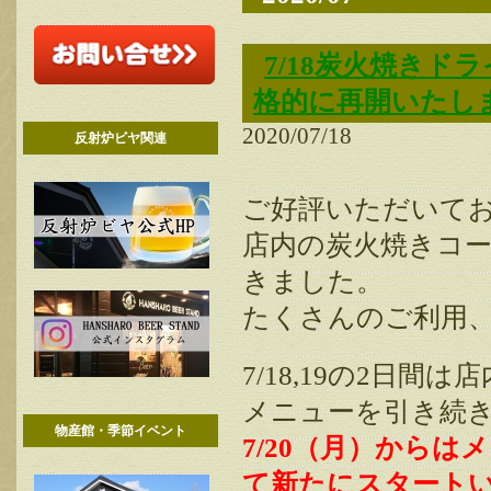
7/18炭火焼き
格的に再開いたし
2020/07/18
反射炉ビヤ関連
ご好評いただいて
店内の炭火焼きコー
きました。
たくさんのご利用
7/18,19の2日
メニューを引き続
物産館・季節イベント
7/20（月）から
て新たにスタート