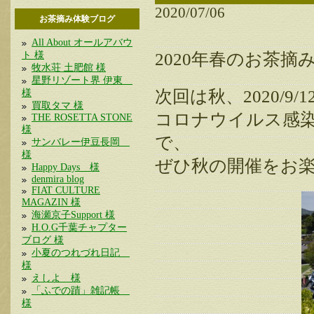
2020/07/06
お茶摘み体験ブログ
All About オールアバウ
ト 様
2020年春のお茶摘
牧水荘 土肥館 様
星野リゾート界 伊東
次回は秋、2020/
様
買取タマ 様
コロナウイルス感
THE ROSETTA STONE
様
で、
サンバレー伊豆長岡
様
ぜひ秋の開催をお
Happy Days 様
denmira blog
FIAT CULTURE
MAGAZIN 様
海瀬京子Support 様
H.O.G千葉チャプター
ブログ 様
小夏のつれづれ日記
様
えしよ 様
「ふでの蹟」雑記帳
様