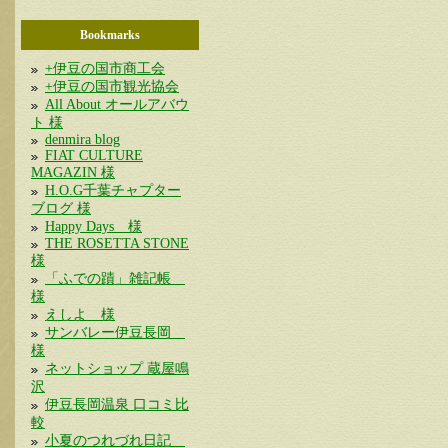
Bookmarks
+伊豆の国市商工会
+伊豆の国市観光協会
All About オールアバウ
ト 様
denmira blog
FIAT CULTURE
MAGAZIN 様
H.O.G千葉チャプター
ブログ 様
Happy Days 様
THE ROSETTA STONE
様
「ふでの蹟」雑記帳
様
えしよ 様
サンバレー伊豆長岡
様
ネットショップ 蔵屋鳴
沢
伊豆長岡温泉 口コミ比
較
小夏のつれづれ日記