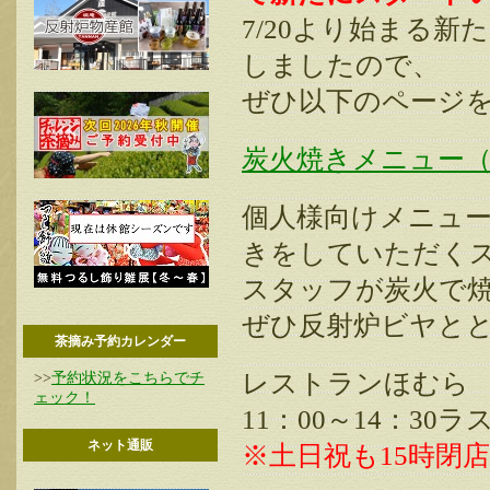
7/20より始まる
しましたので、
ぜひ以下のページ
炭火焼きメニュー
個人様向けメニュ
きをしていただく
スタッフが炭火で
ぜひ反射炉ビヤと
茶摘み予約カレンダー
レストランほむら 
>>
予約状況をこちらでチ
ェック！
11：00～14：30
ネット通販
※土日祝も15時閉