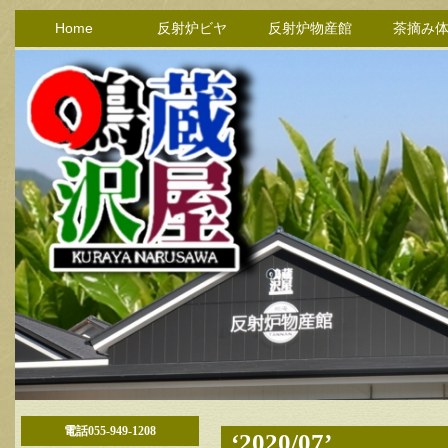
Home
反射炉ビヤ
反射炉物産館
茶摘み
電話055-949-1208
‘2020/07’