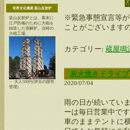
世界文化遺産 韮山反射炉
※緊急事態宣言等
韮山反射炉とは、幕末に
江戸防備のために大砲を
ことがございます
鋳造した溶解炉。当時の
大砲工場。
カテゴリー:
蔵屋鳴
炭火焼きドライブ
・ 大人500円(伊豆の国市
2020/07/04
管理)
雨の日が続いてい
ーは毎日営業中で
車のままテントに