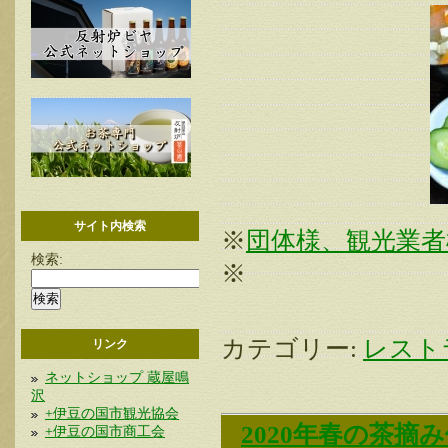
サイト内検索
※
団体様、観光業
検索:
※
カテゴリー:
レスト
リンク
ネットショップ 蔵屋鳴
沢
+伊豆の国市観光協会
2020年春の茶摘
+伊豆の国市商工会