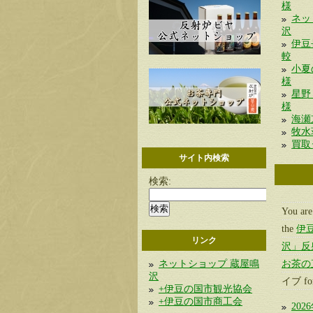
様
ネッ
沢
伊豆
較
小
様
星野
様
海瀬京
牧水
買取
サイト内検索
検索:
You are
the
伊
リンク
沢」反
ネットショップ 蔵屋鳴
お茶の
沢
イブ for
+伊豆の国市観光協会
+伊豆の国市商工会
202