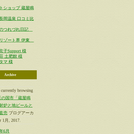
トショップ 蔵屋鳴
長岡温泉 口コミ比
夏のつれづれ日記
リゾート界 伊東
子Support 様
荘 土肥館 様
タマ 様
Archive
 currently browsing
豆の国市「蔵屋鳴
射炉と地ビールと
直売
ブログアーカ
 1月, 2017.
6年6月