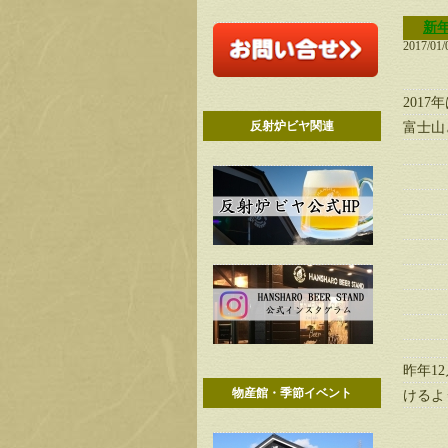
新
2017/01/
201
反射炉ビヤ関連
富士山
昨年1
物産館・季節イベント
けるよ