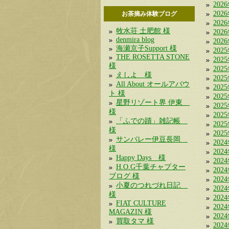
202
202
お茶摘み体験ブログ
202
牧水荘 土肥館 様
202
denmira blog
202
海瀬京子Support 様
202
THE ROSETTA STONE
202
様
202
えしよ 様
202
All About オールアバウ
202
ト 様
202
星野リゾート界 伊東
202
様
202
「ふでの蹟」雑記帳
202
様
202
サンバレー伊豆長岡
202
様
202
Happy Days 様
202
H.O.G千葉チャプター
202
ブログ 様
202
小夏のつれづれ日記
202
様
202
FIAT CULTURE
202
MAGAZIN 様
202
買取タマ 様
202