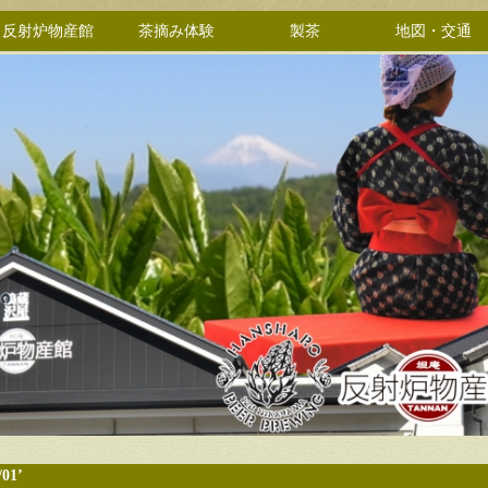
反射炉物産館
茶摘み体験
製茶
地図・交通
/01’