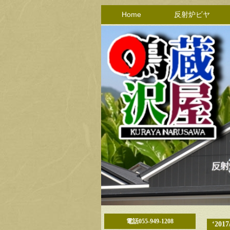
Home
反射炉ビヤ
電話055-949-1208
‘2017