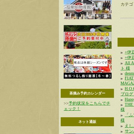
カテゴ
+伊
+伊
All
ト 様
denm
FIA
MAGA
H.
茶摘み予約カレンダー
ブログ
Hap
>>
予約状況をこちらでチ
THE
ェック！
様
「
様
ネット通販
えし
サ