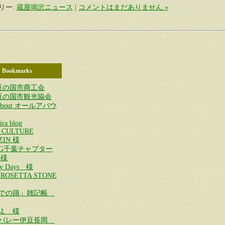
リー:
蔵屋鳴沢ニュース
|
コメントはまだありません »
Bookmarks
豆の国市商工会
豆の国市観光協会
 About オールアバウ
ira blog
T CULTURE
ZIN 様
O.G千葉チャプター
 様
py Days 様
 ROSETTA STONE
ふでの蹟」雑記帳
よ 様
ンバレー伊豆長岡