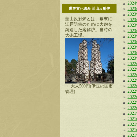
202
世界文化遺産 韮山反射炉
202
202
韮山反射炉とは、幕末に
202
江戸防備のために大砲を
202
鋳造した溶解炉。当時の
202
大砲工場。
202
202
202
202
202
202
202
202
202
202
・ 大人500円(伊豆の国市
202
管理)
202
202
202
202
202
202
202
202