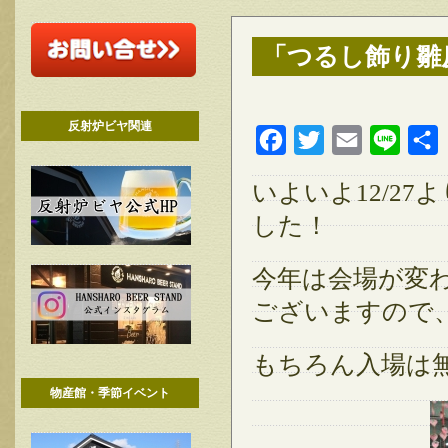
「つるし飾り雛反
反射炉ビヤ関連
Facebook
Twitter
Email
Line
いよいよ12/2
した！
今年は会場が変
ございますので
もちろん入場は
物産館・季節イベント