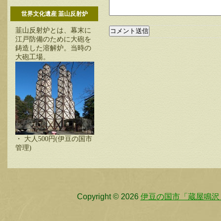
世界文化遺産 韮山反射炉
韮山反射炉とは、幕末に
江戸防備のために大砲を
鋳造した溶解炉。当時の
大砲工場。
・ 大人500円(伊豆の国市
管理)
Copyright © 2026
伊豆の国市「蔵屋鳴沢