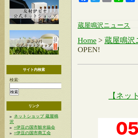
蔵屋鳴沢ニュース
Home
>
蔵屋鳴沢
OPEN!
サイト内検索
検索:
【ネッ
リンク
ネットショップ 蔵屋鳴
沢
+伊豆の国市観光協会
+伊豆の国市商工会