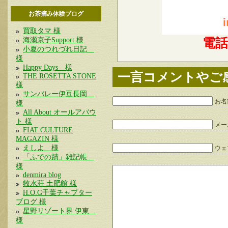
お茶摘み体験ブログ
買取タマ 様
海瀬京子Support 様
電
小夏のつれづれ日記
様
Happy Days 様
一言コメントやご
THE ROSETTA STONE
様
サンバレー伊豆長岡
お名
様
All About オールアバウ
ト 様
メー
FIAT CULTURE
MAGAZIN 様
えしよ 様
ウェブ
「ふでの蹟」雑記帳
様
denmira blog
牧水荘 土肥館 様
H.O.G千葉チャプター
ブログ 様
星野リゾート界 伊東
様