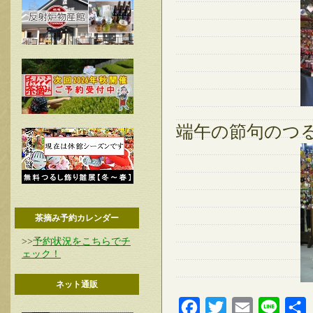
端午の節句のつ
茶摘み予約カレンダー
>>
予約状況をこちらでチ
ェック！
ネット通販
Facebook
Twitter
Email
Line