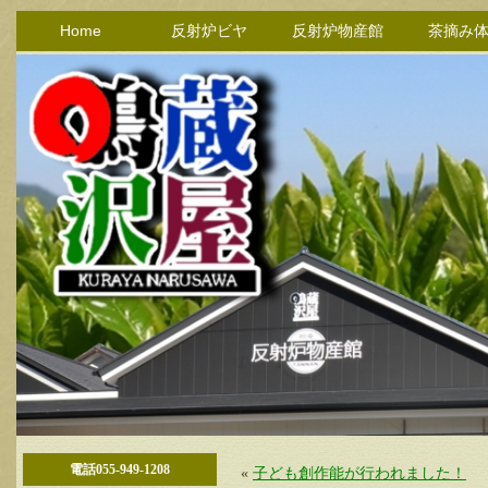
Home
反射炉ビヤ
反射炉物産館
茶摘み
電話055-949-1208
«
子ども創作能が行われました！