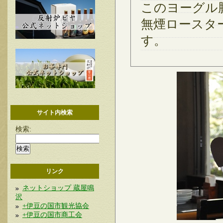
このヨーグル
無煙ロースタ
す。
サイト内検索
検索:
リンク
ネットショップ 蔵屋鳴
沢
+伊豆の国市観光協会
+伊豆の国市商工会