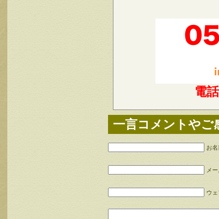
電
一言コメントやご
お名
メー
ウェブ