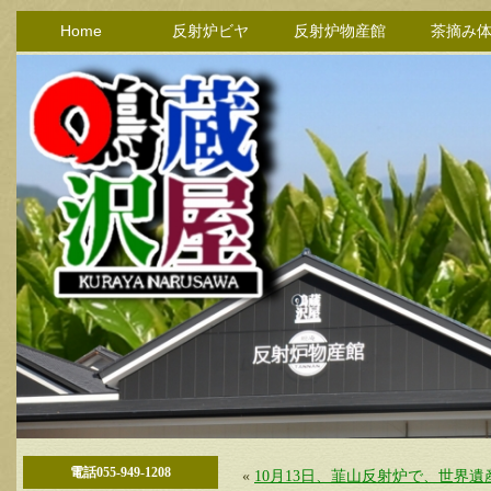
Home
反射炉ビヤ
反射炉物産館
茶摘み
電話055-949-1208
«
10月13日、韮山反射炉で、世界