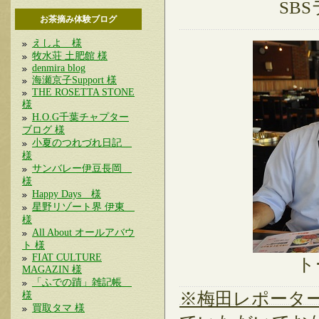
SB
お茶摘み体験ブログ
えしよ 様
牧水荘 土肥館 様
denmira blog
海瀬京子Support 様
THE ROSETTA STONE
様
H.O.G千葉チャプター
ブログ 様
小夏のつれづれ日記
様
サンバレー伊豆長岡
様
Happy Days 様
星野リゾート界 伊東
様
All About オールアバウ
ト 様
FIAT CULTURE
ト
MAGAZIN 様
「ふでの蹟」雑記帳
※梅田レポータ
様
買取タマ 様