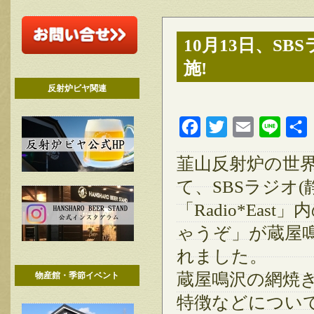
10月13日、S
施!
反射炉ビヤ関連
Facebook
Twitter
Email
Line
韮山反射炉の世
て、SBSラジオ
「Radio*Ea
ゃうぞ」が蔵屋
れました。
蔵屋鳴沢の網焼
物産館・季節イベント
特徴などについ