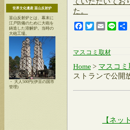
ていただいてお
世界文化遺産 韮山反射炉
た。
韮山反射炉とは、幕末に
江戸防備のために大砲を
Facebook
Twitter
Email
Line
鋳造した溶解炉。当時の
大砲工場。
マスコミ取材
Home
>
マスコミ
ストランで公開放
・ 大人500円(伊豆の国市
管理)
【ネッ