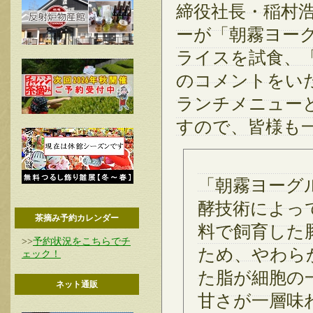
締役社長・稲村
ーが「朝霧ヨーグ
ライスを試食、
のコメントをい
ランチメニュー
すので、皆様も
「朝霧ヨーグ
酵技術によっ
茶摘み予約カレンダー
料で飼育した
>>
予約状況をこちらでチ
ため、やわら
ェック！
た脂が細胞の
ネット通販
甘さが一層味