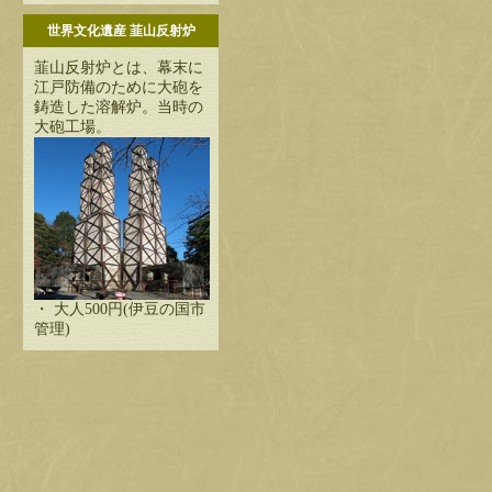
世界文化遺産 韮山反射炉
韮山反射炉とは、幕末に
江戸防備のために大砲を
鋳造した溶解炉。当時の
大砲工場。
・ 大人500円(伊豆の国市
管理)