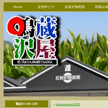
Home
反射炉ビヤ
反射炉物産館
茶摘み
電話055-949-1208
«
takeoutmenu2020