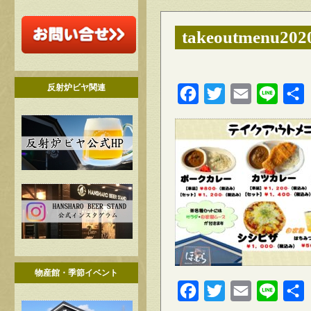
takeoutmenu202
反射炉ビヤ関連
Facebook
Twitter
Email
Line
物産館・季節イベント
Facebook
Twitter
Email
Line