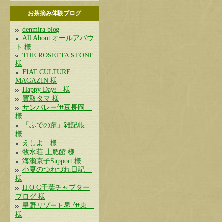
お茶摘み体験ブログ
denmira blog
All About オールアバウ
ト 様
THE ROSETTA STONE
様
FIAT CULTURE
MAGAZIN 様
Happy Days 様
買取タマ 様
サンバレー伊豆長岡
様
「ふでの蹟」雑記帳
様
えしよ 様
牧水荘 土肥館 様
海瀬京子Support 様
小夏のつれづれ日記
様
H.O.G千葉チャプター
ブログ 様
星野リゾート界 伊東
様