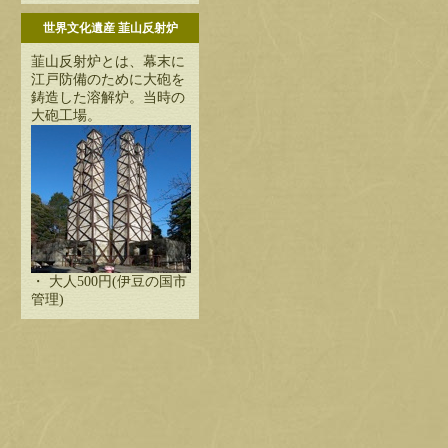
世界文化遺産 韮山反射炉
韮山反射炉とは、幕末に
江戸防備のために大砲を
鋳造した溶解炉。当時の
大砲工場。
・ 大人500円(伊豆の国市
管理)