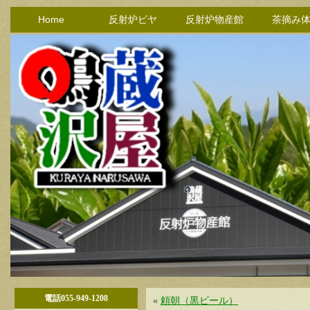
Home
反射炉ビヤ
反射炉物産館
茶摘み
電話055-949-1208
«
頼朝（黒ビール）