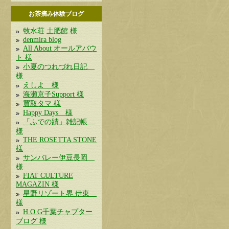
お茶摘み体験ブログ
牧水荘 土肥館 様
denmira blog
All About オールアバウ
ト 様
小夏のつれづれ日記
様
えしよ 様
海瀬京子Support 様
買取タマ 様
Happy Days 様
「ふでの蹟」雑記帳
様
THE ROSETTA STONE
様
サンバレー伊豆長岡
様
FIAT CULTURE
MAGAZIN 様
星野リゾート界 伊東
様
H.O.G千葉チャプター
ブログ 様