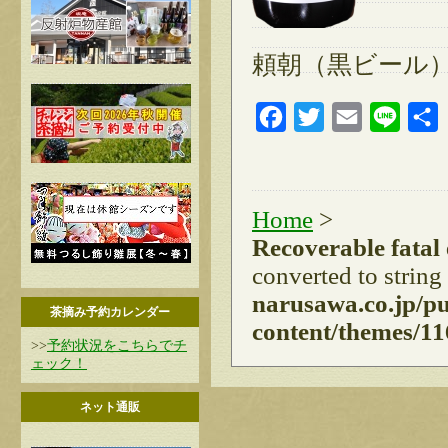
頼朝（黒ビール
Facebook
Twitter
Email
Line
Home
>
Recoverable fatal
converted to string
narusawa.co.jp/p
茶摘み予約カレンダー
content/themes/11
>>
予約状況をこちらでチ
ェック！
ネット通販