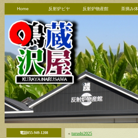
Home
反射炉ビヤ
反射炉物産館
茶摘み
電話055-949-1208
«
turushi2025