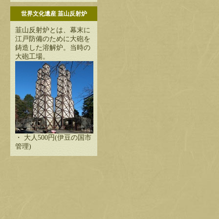
世界文化遺産 韮山反射炉
韮山反射炉とは、幕末に
江戸防備のために大砲を
鋳造した溶解炉。当時の
大砲工場。
・ 大人500円(伊豆の国市
管理)