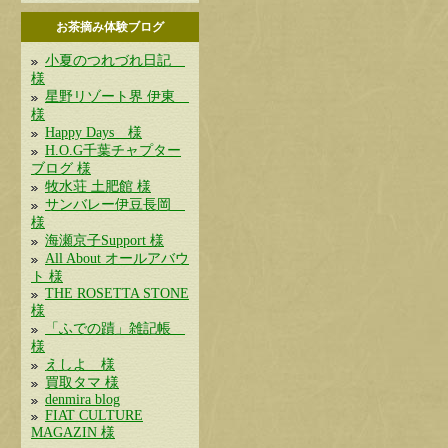
お茶摘み体験ブログ
小夏のつれづれ日記
様
星野リゾート界 伊東
様
Happy Days 様
H.O.G千葉チャプター
ブログ 様
牧水荘 土肥館 様
サンバレー伊豆長岡
様
海瀬京子Support 様
All About オールアバウ
ト 様
THE ROSETTA STONE
様
「ふでの蹟」雑記帳
様
えしよ 様
買取タマ 様
denmira blog
FIAT CULTURE
MAGAZIN 様