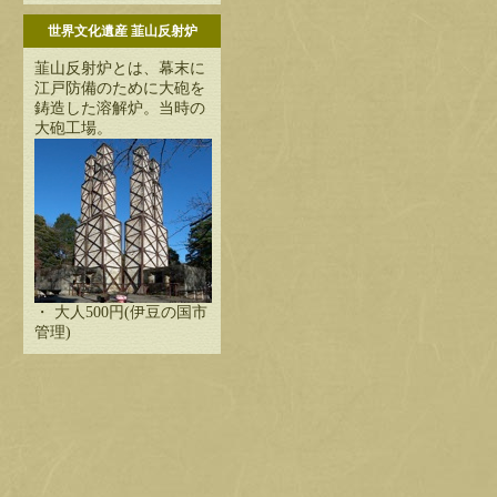
世界文化遺産 韮山反射炉
韮山反射炉とは、幕末に
江戸防備のために大砲を
鋳造した溶解炉。当時の
大砲工場。
・ 大人500円(伊豆の国市
管理)