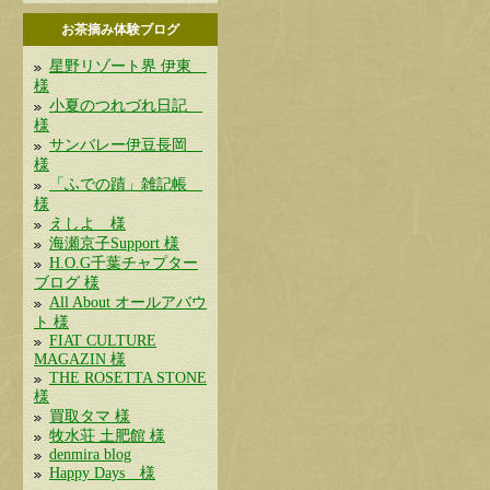
お茶摘み体験ブログ
星野リゾート界 伊東
様
小夏のつれづれ日記
様
サンバレー伊豆長岡
様
「ふでの蹟」雑記帳
様
えしよ 様
海瀬京子Support 様
H.O.G千葉チャプター
ブログ 様
All About オールアバウ
ト 様
FIAT CULTURE
MAGAZIN 様
THE ROSETTA STONE
様
買取タマ 様
牧水荘 土肥館 様
denmira blog
Happy Days 様