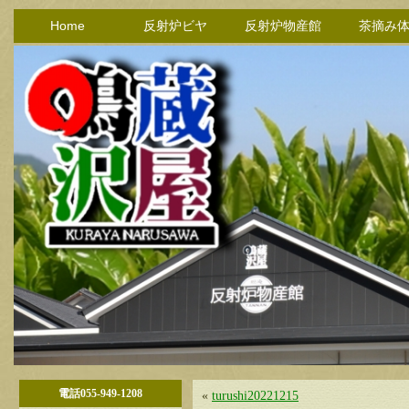
Home
反射炉ビヤ
反射炉物産館
茶摘み
電話055-949-1208
«
turushi20221215