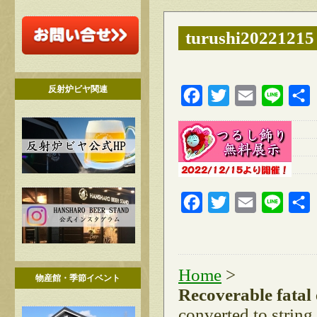
turushi20221215
反射炉ビヤ関連
Facebook
Twitter
Email
Line
Facebook
Twitter
Email
Line
Home
>
物産館・季節イベント
Recoverable fatal
converted to string