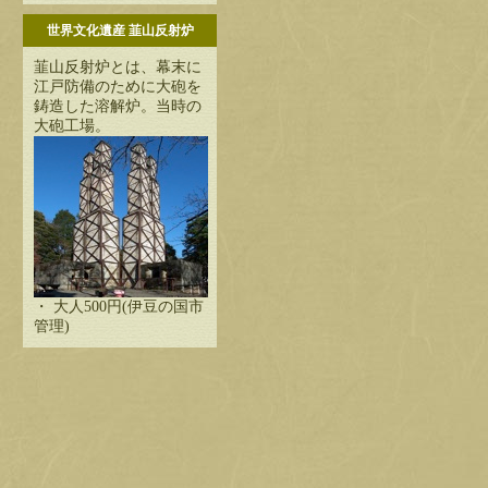
世界文化遺産 韮山反射炉
韮山反射炉とは、幕末に
江戸防備のために大砲を
鋳造した溶解炉。当時の
大砲工場。
・ 大人500円(伊豆の国市
管理)