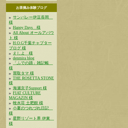
お茶摘み体験ブログ
サンバレー伊豆長岡
様
Happy Days 様
All About オールアバウ
ト 様
H.O.G千葉チャプター
ブログ 様
えしよ 様
denmira blog
「ふでの蹟」雑記帳
様
買取タマ 様
THE ROSETTA STONE
様
海瀬京子Support 様
FIAT CULTURE
MAGAZIN 様
牧水荘 土肥館 様
小夏のつれづれ日記
様
星野リゾート界 伊東
様