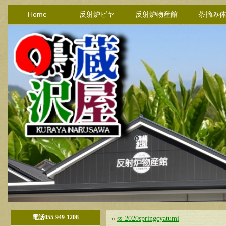
Home
反射炉ビヤ
反射炉物産館
茶摘み
電話055-949-1208
«
ss-2020springcyatumi