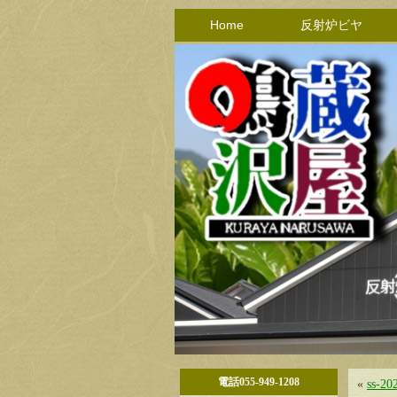
Home
反射炉ビヤ
電話055-949-1208
«
ss-20