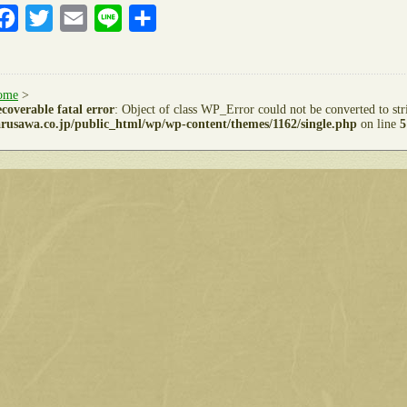
Facebook
Twitter
Email
Line
共
有
ome
>
coverable fatal error
: Object of class WP_Error could not be converted to st
rusawa.co.jp/public_html/wp/wp-content/themes/1162/single.php
on line
5