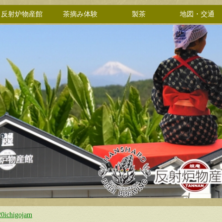
反射炉物産館
茶摘み体験
製茶
地図・交通
20ichigojam