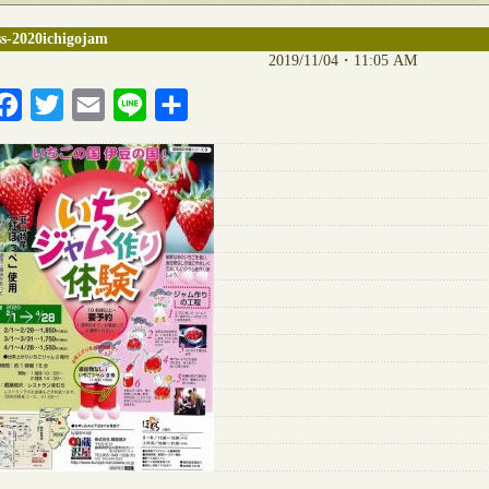
ss-2020ichigojam
2019/11/04・11:05 AM
Facebook
Twitter
Email
Line
共
有