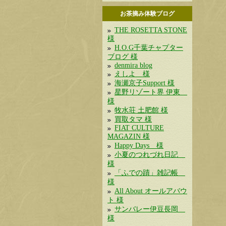
お茶摘み体験ブログ
THE ROSETTA STONE
様
H.O.G千葉チャプター
ブログ 様
denmira blog
えしよ 様
海瀬京子Support 様
星野リゾート界 伊東
様
牧水荘 土肥館 様
買取タマ 様
FIAT CULTURE
MAGAZIN 様
Happy Days 様
小夏のつれづれ日記
様
「ふでの蹟」雑記帳
様
All About オールアバウ
ト 様
サンバレー伊豆長岡
様