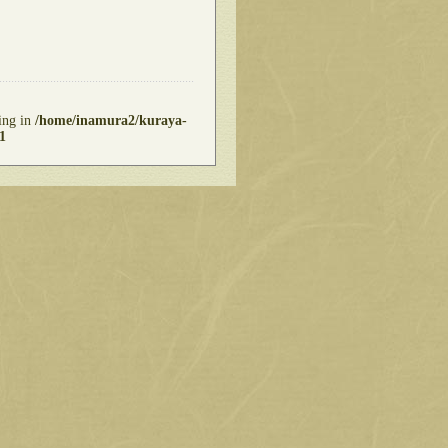
ring in
/home/inamura2/kuraya-
1