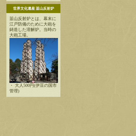
世界文化遺産 韮山反射炉
韮山反射炉とは、幕末に
江戸防備のために大砲を
鋳造した溶解炉。当時の
大砲工場。
・ 大人500円(伊豆の国市
管理)