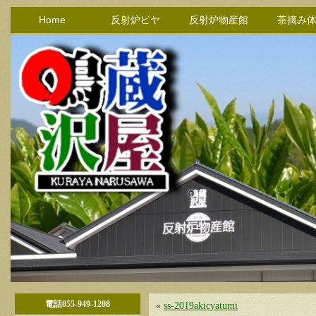
Home
反射炉ビヤ
反射炉物産館
茶摘み
電話055-949-1208
«
ss-2019akicyatumi