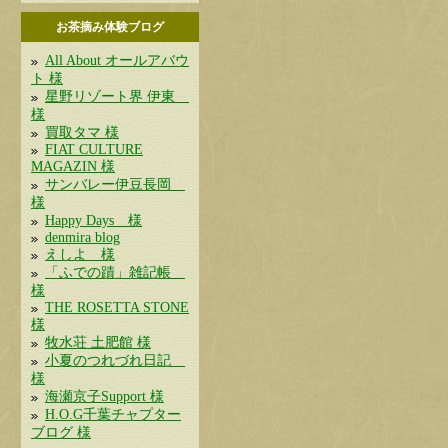
お茶摘み体験ブログ
All About オールアバウ
ト 様
星野リゾート界 伊東
様
買取タマ 様
FIAT CULTURE
MAGAZIN 様
サンバレー伊豆長岡
様
Happy Days 様
denmira blog
えしよ 様
「ふでの蹟」雑記帳
様
THE ROSETTA STONE
様
牧水荘 土肥館 様
小夏のつれづれ日記
様
海瀬京子Support 様
H.O.G千葉チャプター
ブログ 様