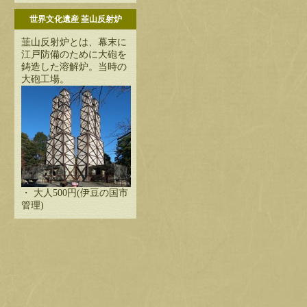
世界文化遺産 韮山反射炉
韮山反射炉とは、幕末に
江戸防備のために大砲を
鋳造した溶解炉。当時の
大砲工場。
・ 大人500円(伊豆の国市
管理)