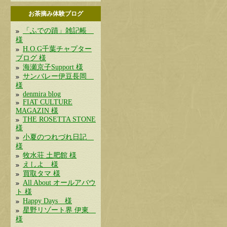
お茶摘み体験ブログ
「ふでの蹟」雑記帳
様
H.O.G千葉チャプター
ブログ 様
海瀬京子Support 様
サンバレー伊豆長岡
様
denmira blog
FIAT CULTURE
MAGAZIN 様
THE ROSETTA STONE
様
小夏のつれづれ日記
様
牧水荘 土肥館 様
えしよ 様
買取タマ 様
All About オールアバウ
ト 様
Happy Days 様
星野リゾート界 伊東
様