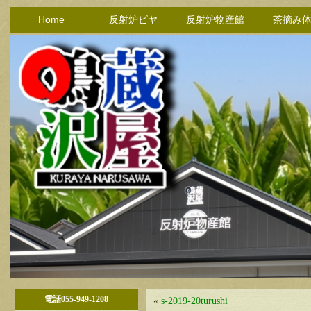
Home
反射炉ビヤ
反射炉物産館
茶摘み
電話055-949-1208
«
s-2019-20turushi