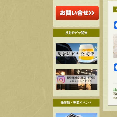
反射炉ビヤ関連
H
Re
na
物産館・季節イベント