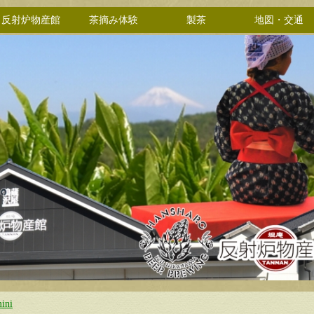
反射炉物産館
茶摘み体験
製茶
地図・交通
ini