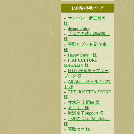
お茶摘み体験ブログ
サンバレー伊豆長岡
様
denmira blog
「ふでの蹟」雑記帳
様
星野リゾート界 伊東
様
Happy Days 様
FIAT CULTURE
MAGAZIN 様
H.O.G千葉チャプター
ブログ 様
All About オールアバウ
ト 様
THE ROSETTA STONE
様
牧水荘 土肥館 様
えしよ 様
海瀬京子Support 様
小夏のつれづれ日記
様
買取タマ 様