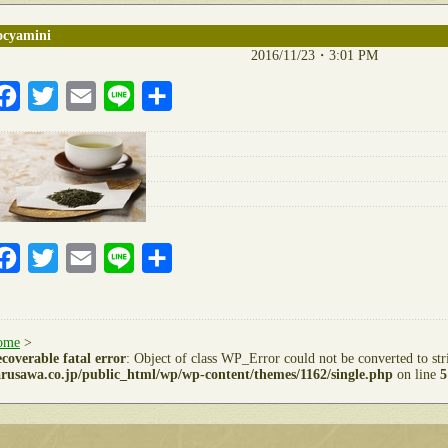
ocyamini
2016/11/23・3:01 PM
Facebook
Twitter
Email
Line
共
有
Facebook
Twitter
Email
Line
共
有
ome
>
coverable fatal error
: Object of class WP_Error could not be converted to st
rusawa.co.jp/public_html/wp/wp-content/themes/1162/single.php
on line
5