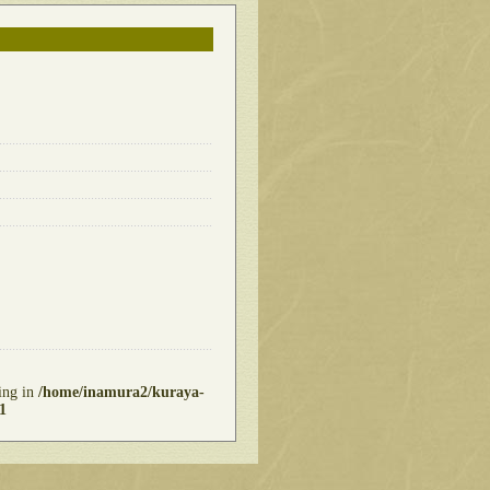
ring in
/home/inamura2/kuraya-
1