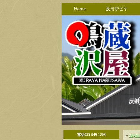
Home
反射炉ビヤ
電話055-949-1208
«
ocyam