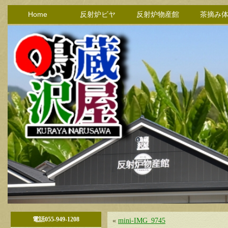
Home
反射炉ビヤ
反射炉物産館
茶摘み
電話055-949-1208
«
mini-IMG_9745