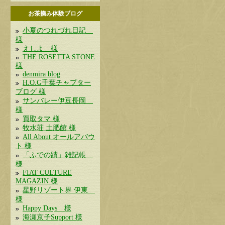
お茶摘み体験ブログ
小夏のつれづれ日記
様
えしよ 様
THE ROSETTA STONE
様
denmira blog
H.O.G千葉チャプター
ブログ 様
サンバレー伊豆長岡
様
買取タマ 様
牧水荘 土肥館 様
All About オールアバウ
ト 様
「ふでの蹟」雑記帳
様
FIAT CULTURE
MAGAZIN 様
星野リゾート界 伊東
様
Happy Days 様
海瀬京子Support 様