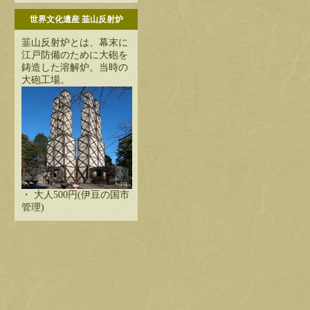
世界文化遺産 韮山反射炉
韮山反射炉とは、幕末に
江戸防備のために大砲を
鋳造した溶解炉。当時の
大砲工場。
・ 大人500円(伊豆の国市
管理)