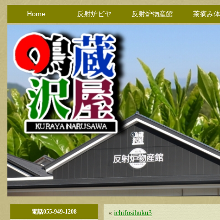
Home
反射炉ビヤ
反射炉物産館
茶摘み
電話055-949-1208
«
ichifosihuku3