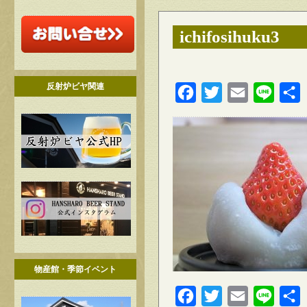
ichifosihuku3
反射炉ビヤ関連
Facebook
Twitter
Email
Line
物産館・季節イベント
Facebook
Twitter
Email
Line