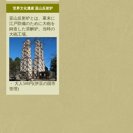
世界文化遺産 韮山反射炉
韮山反射炉とは、幕末に
江戸防備のために大砲を
鋳造した溶解炉。当時の
大砲工場。
・ 大人500円(伊豆の国市
管理)