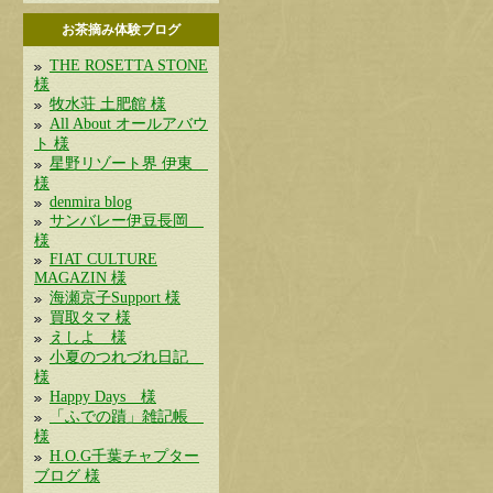
お茶摘み体験ブログ
THE ROSETTA STONE
様
牧水荘 土肥館 様
All About オールアバウ
ト 様
星野リゾート界 伊東
様
denmira blog
サンバレー伊豆長岡
様
FIAT CULTURE
MAGAZIN 様
海瀬京子Support 様
買取タマ 様
えしよ 様
小夏のつれづれ日記
様
Happy Days 様
「ふでの蹟」雑記帳
様
H.O.G千葉チャプター
ブログ 様