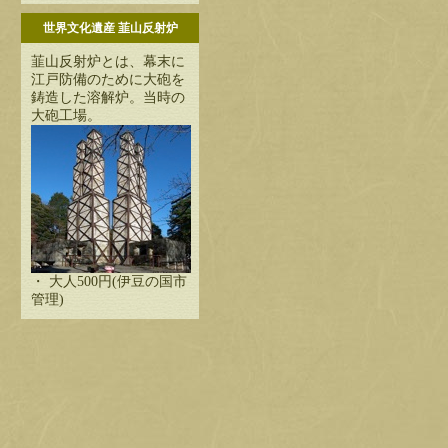
世界文化遺産 韮山反射炉
韮山反射炉とは、幕末に
江戸防備のために大砲を
鋳造した溶解炉。当時の
大砲工場。
・ 大人500円(伊豆の国市
管理)