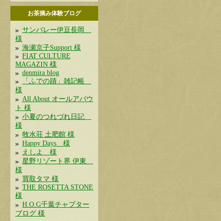
お茶摘み体験ブログ
サンバレー伊豆長岡
様
海瀬京子Support 様
FIAT CULTURE
MAGAZIN 様
denmira blog
「ふでの蹟」雑記帳
様
All About オールアバウ
ト 様
小夏のつれづれ日記
様
牧水荘 土肥館 様
Happy Days 様
えしよ 様
星野リゾート界 伊東
様
買取タマ 様
THE ROSETTA STONE
様
H.O.G千葉チャプター
ブログ 様