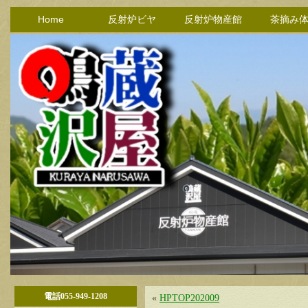
Home
反射炉ビヤ
反射炉物産館
茶摘み
電話055-949-1208
«
HPTOP202009