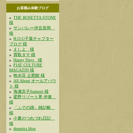
お茶摘み体験ブログ
THE ROSETTA STONE
様
サンバレー伊豆長岡
様
H.O.G千葉チャプター
ブログ 様
えしよ 様
買取タマ 様
Happy Days 様
FIAT CULTURE
MAGAZIN 様
牧水荘 土肥館 様
All About オールアバウ
ト 様
海瀬京子Support 様
星野リゾート界 伊東
様
「ふでの蹟」雑記帳
様
小夏のつれづれ日記
様
denmira blog