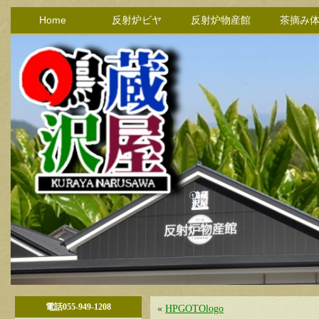
Home
反射炉ビヤ
反射炉物産館
茶摘み
電話055-949-1208
«
HPGOTOlogo