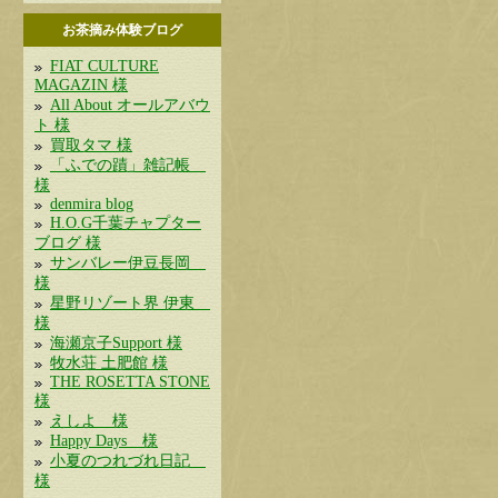
お茶摘み体験ブログ
FIAT CULTURE
MAGAZIN 様
All About オールアバウ
ト 様
買取タマ 様
「ふでの蹟」雑記帳
様
denmira blog
H.O.G千葉チャプター
ブログ 様
サンバレー伊豆長岡
様
星野リゾート界 伊東
様
海瀬京子Support 様
牧水荘 土肥館 様
THE ROSETTA STONE
様
えしよ 様
Happy Days 様
小夏のつれづれ日記
様