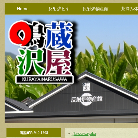
Home
反射炉ビヤ
反射炉物産館
茶摘み
電話055-949-1208
«
glasssawayaka