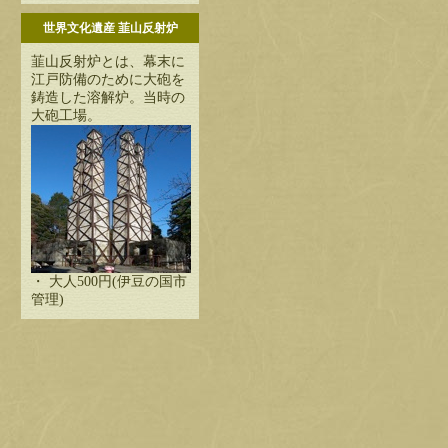
世界文化遺産 韮山反射炉
韮山反射炉とは、幕末に
江戸防備のために大砲を
鋳造した溶解炉。当時の
大砲工場。
・ 大人500円(伊豆の国市
管理)