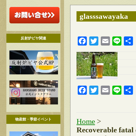
glasssawayaka
反射炉ビヤ関連
Facebook
Twitter
Email
Line
Facebook
Twitter
Email
Line
物産館・季節イベント
Home
>
Recoverable fatal