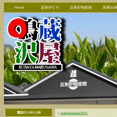
Home
反射炉ビヤ
反射炉物産館
茶摘み
電話055-949-1208
«
gakuseidantai2021