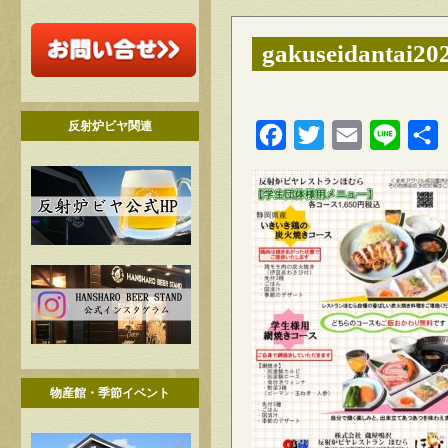
gakuseidantai20
反射炉ビヤ関連
Facebook
Twitter
Email
Line
物産館・季節イベント