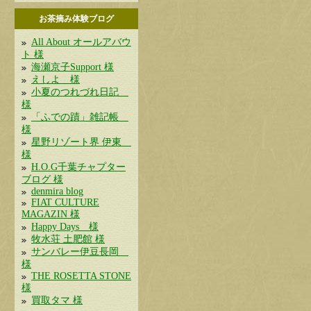
お茶摘み体験ブログ
All About オールアバウ
ト 様
海瀬京子Support 様
えしよ 様
小夏のつれづれ日記
様
「ふでの蹟」雑記帳
様
星野リゾート界 伊東
様
H.O.G千葉チャプター
ブログ 様
denmira blog
FIAT CULTURE
MAGAZIN 様
Happy Days 様
牧水荘 土肥館 様
サンバレー伊豆長岡
様
THE ROSETTA STONE
様
買取タマ 様