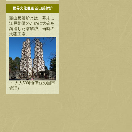
世界文化遺産 韮山反射炉
韮山反射炉とは、幕末に
江戸防備のために大砲を
鋳造した溶解炉。当時の
大砲工場。
・ 大人500円(伊豆の国市
管理)