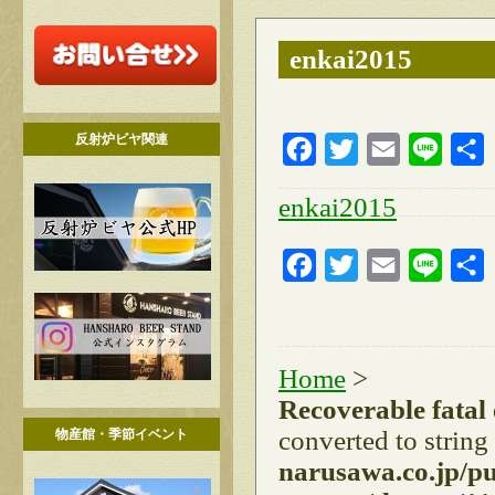
enkai2015
反射炉ビヤ関連
Facebook
Twitter
Email
Line
enkai2015
Facebook
Twitter
Email
Line
Home
>
Recoverable fatal
converted to string
物産館・季節イベント
narusawa.co.jp/p