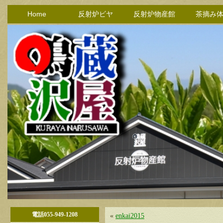
Home
反射炉ビヤ
反射炉物産館
茶摘み
電話055-949-1208
«
enkai2015