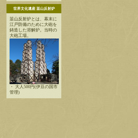
世界文化遺産 韮山反射炉
韮山反射炉とは、幕末に
江戸防備のために大砲を
鋳造した溶解炉。当時の
大砲工場。
・ 大人500円(伊豆の国市
管理)