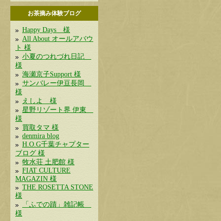
お茶摘み体験ブログ
Happy Days 様
All About オールアバウ
ト 様
小夏のつれづれ日記
様
海瀬京子Support 様
サンバレー伊豆長岡
様
えしよ 様
星野リゾート界 伊東
様
買取タマ 様
denmira blog
H.O.G千葉チャプター
ブログ 様
牧水荘 土肥館 様
FIAT CULTURE
MAGAZIN 様
THE ROSETTA STONE
様
「ふでの蹟」雑記帳
様