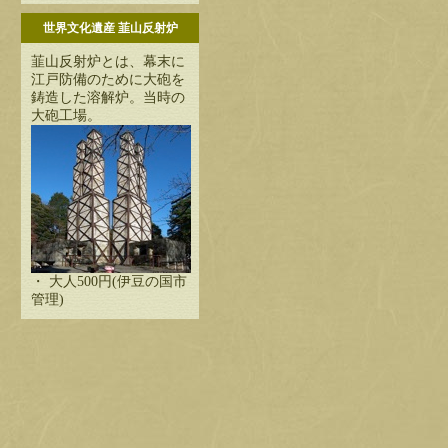
世界文化遺産 韮山反射炉
韮山反射炉とは、幕末に
江戸防備のために大砲を
鋳造した溶解炉。当時の
大砲工場。
・ 大人500円(伊豆の国市
管理)