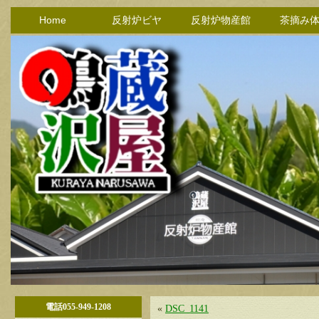
Home
反射炉ビヤ
反射炉物産館
茶摘み
電話055-949-1208
«
DSC_1141