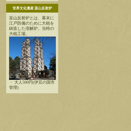
世界文化遺産 韮山反射炉
韮山反射炉とは、幕末に
江戸防備のために大砲を
鋳造した溶解炉。当時の
大砲工場。
・ 大人500円(伊豆の国市
管理)