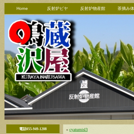
Home
反射炉ビヤ
反射炉物産館
茶摘み
電話055-949-1208
«
cyatumisl3