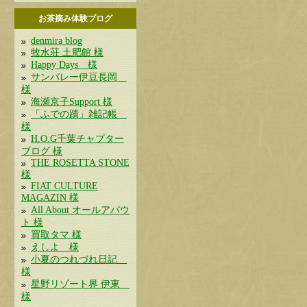
お茶摘み体験ブログ
denmira blog
牧水荘 土肥館 様
Happy Days 様
サンバレー伊豆長岡
様
海瀬京子Support 様
「ふでの蹟」雑記帳
様
H.O.G千葉チャプター
ブログ 様
THE ROSETTA STONE
様
FIAT CULTURE
MAGAZIN 様
All About オールアバウ
ト 様
買取タマ 様
えしよ 様
小夏のつれづれ日記
様
星野リゾート界 伊東
様