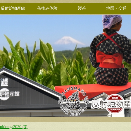
反射炉物産館
茶摘み体験
製茶
地図・交通
midouga2020 (3)