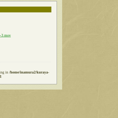
0-3.mov
ring in
/home/inamura2/kuraya-
1