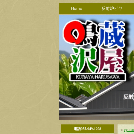
Home
反射炉ビヤ
電話055-949-1208
«
cyatu