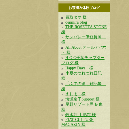
お茶摘み体験ブログ
買取タマ 様
denmira blog
THE ROSETTA STONE
様
サンバレー伊豆長岡
様
All About オールアバウ
ト 様
H.O.G千葉チャプター
ブログ 様
Happy Days 様
小夏のつれづれ日記
様
「ふでの蹟」雑記帳
様
えしよ 様
海瀬京子Support 様
星野リゾート界 伊東
様
牧水荘 土肥館 様
FIAT CULTURE
MAGAZIN 様