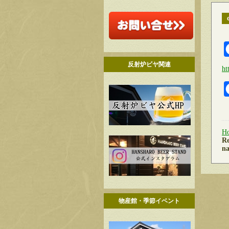
反射炉ビヤ関連
ht
H
Re
na
物産館・季節イベント