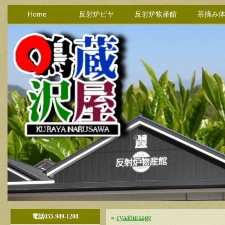
Home
反射炉ビヤ
反射炉物産館
茶摘み
電話055-949-1208
«
cyaaburaage