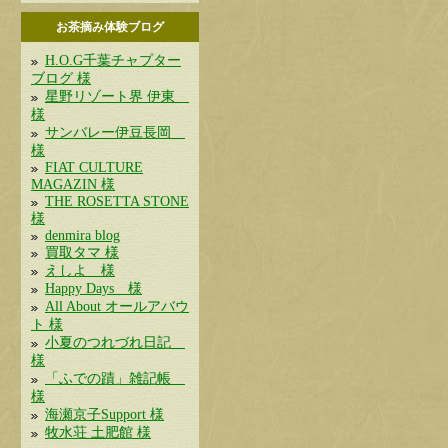
お茶摘み体験ブログ
H.O.G千葉チャプター
ブログ 様
星野リゾート界 伊東
様
サンバレー伊豆長岡
様
FIAT CULTURE
MAGAZIN 様
THE ROSETTA STONE
様
denmira blog
買取タマ 様
えしよ 様
Happy Days 様
All About オールアバウ
ト 様
小夏のつれづれ日記
様
「ふでの蹟」雑記帳
様
海瀬京子Support 様
牧水荘 土肥館 様