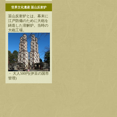
世界文化遺産 韮山反射炉
韮山反射炉とは、幕末に
江戸防備のために大砲を
鋳造した溶解炉。当時の
大砲工場。
・ 大人500円(伊豆の国市
管理)