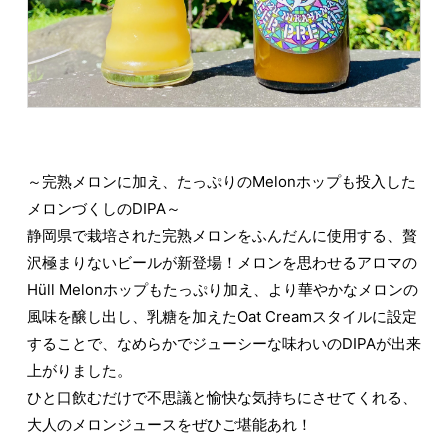
～完熟メロンに加え、たっぷりのMelonホップも投入した
メロンづくしのDIPA～
静岡県で栽培された完熟メロンをふんだんに使用する、贅
沢極まりないビールが新登場！メロンを思わせるアロマの
Hüll Melonホップもたっぷり加え、より華やかなメロンの
風味を醸し出し、乳糖を加えたOat Creamスタイルに設定
することで、なめらかでジューシーな味わいのDIPAが出来
上がりました。
ひと口飲むだけで不思議と愉快な気持ちにさせてくれる、
大人のメロンジュースをぜひご堪能あれ！