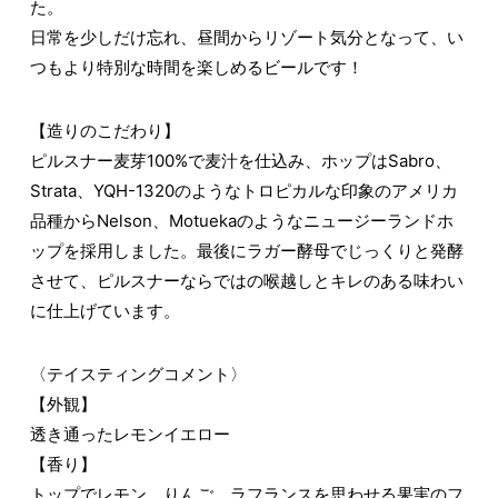
た。
日常を少しだけ忘れ、昼間からリゾート気分となって、い
つもより特別な時間を楽しめるビールです！
【造りのこだわり】
ピルスナー麦芽100%で麦汁を仕込み、ホップはSabro、
Strata、YQH-1320のようなトロピカルな印象のアメリカ
品種からNelson、Motuekaのようなニュージーランドホ
ップを採用しました。最後にラガー酵母でじっくりと発酵
させて、ピルスナーならではの喉越しとキレのある味わい
に仕上げています。
〈テイスティングコメント〉
【外観】
透き通ったレモンイエロー
【香り】
トップでレモン、りんご、ラフランスを思わせる果実のフ