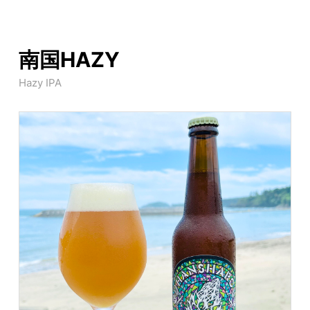
南国HAZY
Hazy IPA