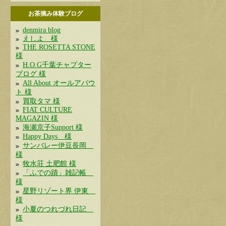
お茶摘み体験ブログ
denmira blog
えしよ 様
THE ROSETTA STONE
様
H.O.G千葉チャプター
ブログ 様
All About オールアバウ
ト 様
買取タマ 様
FIAT CULTURE
MAGAZIN 様
海瀬京子Support 様
Happy Days 様
サンバレー伊豆長岡
様
牧水荘 土肥館 様
「ふでの蹟」雑記帳
様
星野リゾート界 伊東
様
小夏のつれづれ日記
様