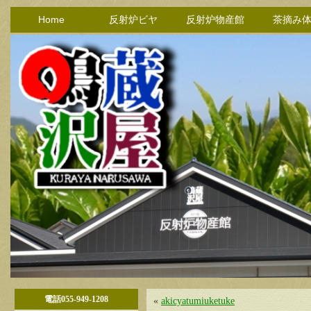
Home
反射炉ビヤ
反射炉物産館
茶摘み
電話055-949-1208
«
akicyatumiuketuke