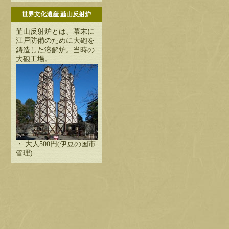
世界文化遺産 韮山反射炉
韮山反射炉とは、幕末に
江戸防備のために大砲を
鋳造した溶解炉。当時の
大砲工場。
・ 大人500円(伊豆の国市
管理)