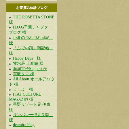
お茶摘み体験ブログ
THE ROSETTA STONE
様
H.O.G千葉チャプター
ブログ 様
小夏のつれづれ日記
様
「ふでの蹟」雑記帳
様
Happy Days 様
牧水荘 土肥館 様
海瀬京子Support 様
買取タマ 様
All About オールアバウ
ト 様
えしよ 様
FIAT CULTURE
MAGAZIN 様
星野リゾート界 伊東
様
サンバレー伊豆長岡
様
denmira blog