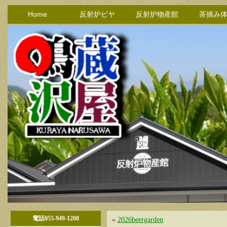
Home
反射炉ビヤ
反射炉物産館
茶摘み
電話055-949-1208
«
2026beergarden