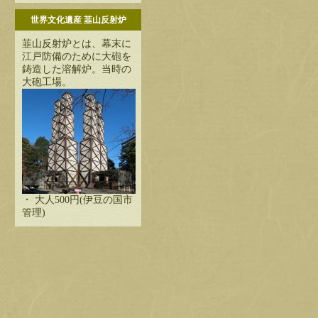
世界文化遺産 韮山反射炉
韮山反射炉とは、幕末に
江戸防備のために大砲を
鋳造した溶解炉。当時の
大砲工場。
・ 大人500円(伊豆の国市
管理)