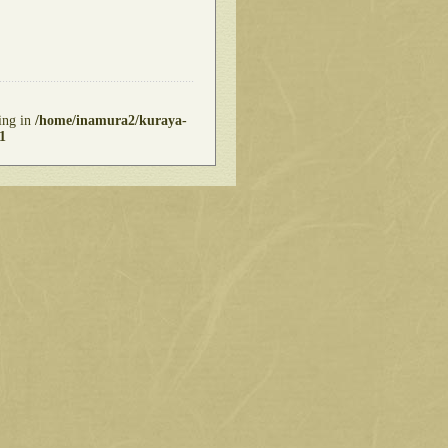
ring in
/home/inamura2/kuraya-
1