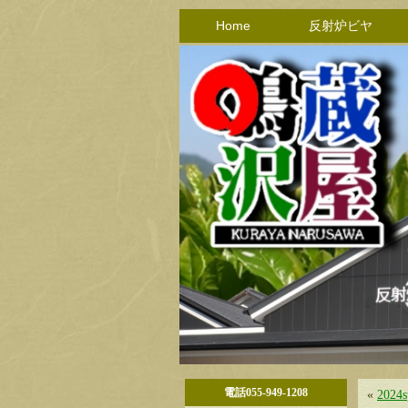
Home
反射炉ビヤ
電話055-949-1208
«
2024s