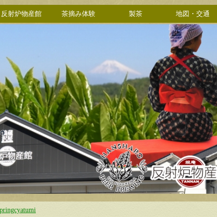
反射炉物産館
茶摘み体験
製茶
地図・交通
pringcyatumi