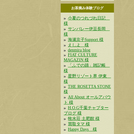
お茶摘み体験ブログ
小夏のつれづれ日記
様
サンバレー伊豆長岡
様
海瀬京子Support 様
えしよ 様
denmira blog
FIAT CULTURE
MAGAZIN 様
「ふでの蹟」雑記帳
様
星野リゾート界 伊東
様
THE ROSETTA STONE
様
All About オールアバウ
ト 様
H.O.G千葉チャプター
ブログ 様
牧水荘 土肥館 様
買取タマ 様
Happy Days 様