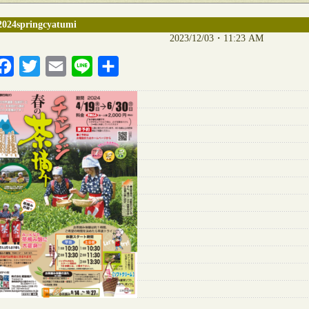
2024springcyatumi
2023/12/03・11:23 AM
Facebook
Twitter
Email
Line
共
有