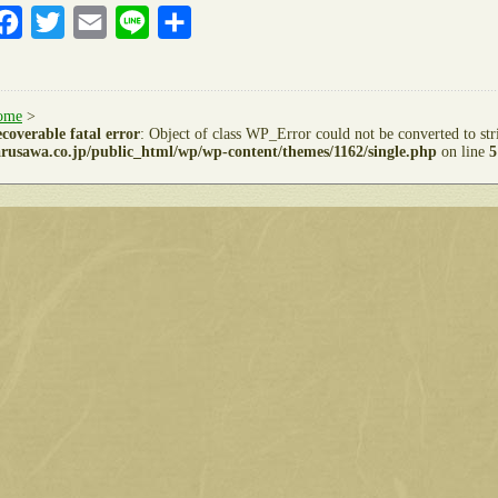
Facebook
Twitter
Email
Line
共
有
ome
>
coverable fatal error
: Object of class WP_Error could not be converted to st
rusawa.co.jp/public_html/wp/wp-content/themes/1162/single.php
on line
5