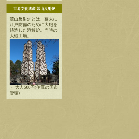
世界文化遺産 韮山反射炉
韮山反射炉とは、幕末に
江戸防備のために大砲を
鋳造した溶解炉。当時の
大砲工場。
・ 大人500円(伊豆の国市
管理)