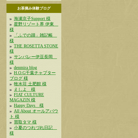
お茶摘み体験ブログ
海瀬京子Support 様
星野リゾート界 伊東
様
「ふでの蹟」雑記帳
様
THE ROSETTA STONE
様
サンバレー伊豆長岡
様
denmira blog
H.O.G千葉チャプター
ブログ 様
牧水荘 土肥館 様
えしよ 様
FIAT CULTURE
MAGAZIN 様
Happy Days 様
All About オールアバウ
ト 様
買取タマ 様
小夏のつれづれ日記
様