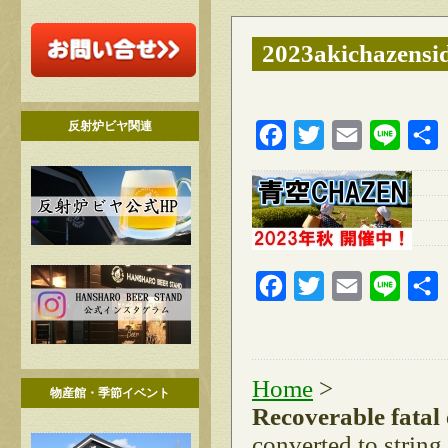
2023akichazensi
反射炉ビヤ関連
Facebook
Twitter
Email
Line
Facebook
Twitter
Email
Line
Home
>
物産館・季節イベント
Recoverable fatal
converted to string