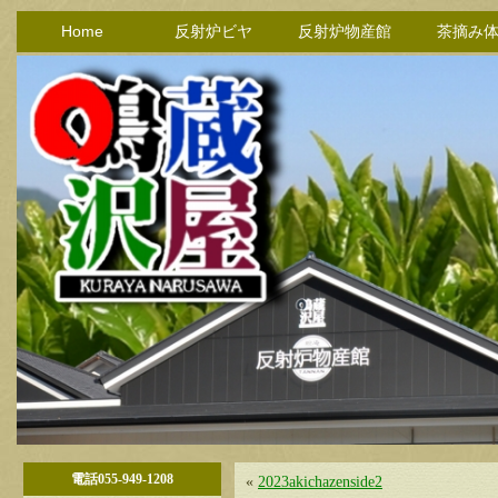
Home
反射炉ビヤ
反射炉物産館
茶摘み
電話055-949-1208
«
2023akichazenside2