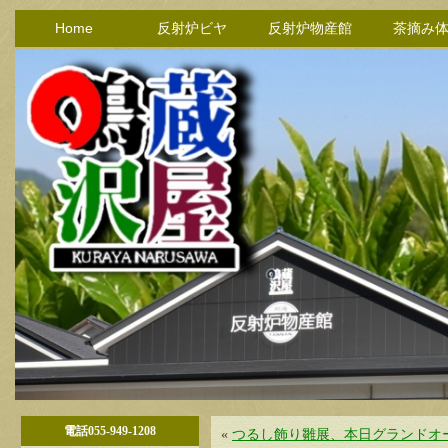
Home
反射炉ビヤ
反射炉物産館
茶摘み
電話055-949-1208
«
つるし飾り雛展、本日グランドオ