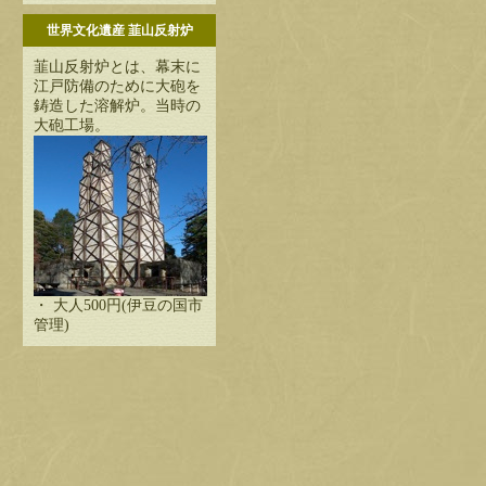
世界文化遺産 韮山反射炉
韮山反射炉とは、幕末に
江戸防備のために大砲を
鋳造した溶解炉。当時の
大砲工場。
・ 大人500円(伊豆の国市
管理)