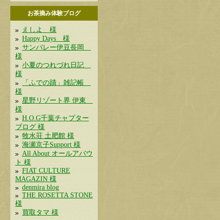
お茶摘み体験ブログ
えしよ 様
Happy Days 様
サンバレー伊豆長岡
様
小夏のつれづれ日記
様
「ふでの蹟」雑記帳
様
星野リゾート界 伊東
様
H.O.G千葉チャプター
ブログ 様
牧水荘 土肥館 様
海瀬京子Support 様
All About オールアバウ
ト 様
FIAT CULTURE
MAGAZIN 様
denmira blog
THE ROSETTA STONE
様
買取タマ 様