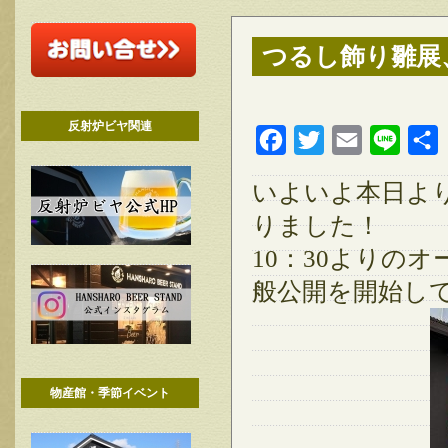
つるし飾り雛展
反射炉ビヤ関連
Facebook
Twitter
Email
Line
いよいよ本日より
りました！
10：30よりの
般公開を開始し
物産館・季節イベント