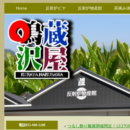
Home
反射炉ビヤ
反射炉物産館
茶摘み
電話055-949-1208
«
つるし飾り雛展開催間近！12/27OP