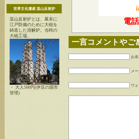
世界文化遺産 韮山反射炉
韮山反射炉とは、幕末に
電
江戸防備のために大砲を
鋳造した溶解炉。当時の
大砲工場。
一言コメントやご
お名
メー
ウェブ
・ 大人500円(伊豆の国市
管理)