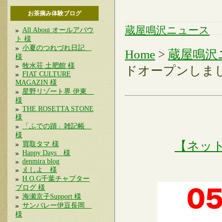
お茶摘み体験ブログ
蔵屋鳴沢ニュース
All About オールアバウ
ト 様
小夏のつれづれ日記
Home
>
蔵屋鳴沢
様
牧水荘 土肥館 様
ドオープンしま
FIAT CULTURE
MAGAZIN 様
星野リゾート界 伊東
様
THE ROSETTA STONE
様
「ふでの蹟」雑記帳
様
【ネッ
買取タマ 様
Happy Days 様
denmira blog
えしよ 様
H.O.G千葉チャプター
ブログ 様
海瀬京子Support 様
サンバレー伊豆長岡
様