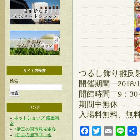
サイト内検索
つるし飾り雛反
検索:
開催期間 2018/12/
開館時間 9：30～
期間中無休
リンク
入場料無料、無
ネットショップ 蔵屋鳴
沢
+伊豆の国市観光協会
Facebook
Twitter
Email
Line
+伊豆の国市商工会