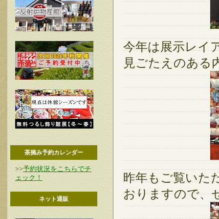
今年は展示レイ
見ごたえのある
茶摘み予約カレンダー
>>
予約状況をこちらでチ
昨年もご覧いた
ェック！
おりますので、
ネット通販