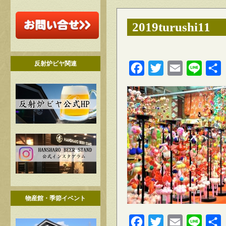
2019turushi11
反射炉ビヤ関連
Facebook
Twitter
Email
Line
物産館・季節イベント
Facebook
Twitter
Email
Line