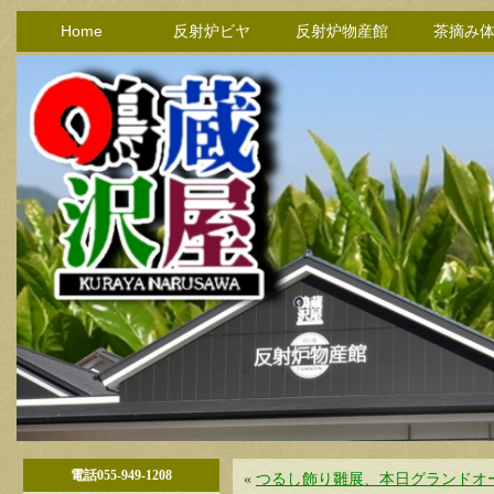
Home
反射炉ビヤ
反射炉物産館
茶摘み
電話055-949-1208
«
つるし飾り雛展、本日グランドオ