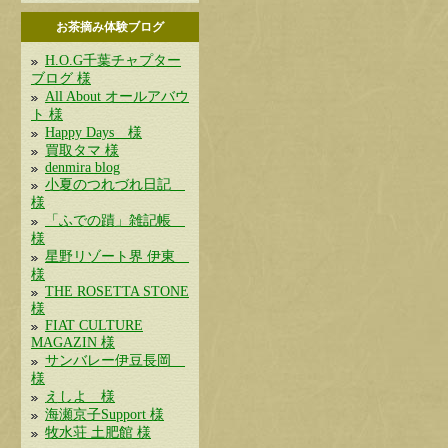
お茶摘み体験ブログ
H.O.G千葉チャプター
ブログ 様
All About オールアバウ
ト 様
Happy Days 様
買取タマ 様
denmira blog
小夏のつれづれ日記
様
「ふでの蹟」雑記帳
様
星野リゾート界 伊東
様
THE ROSETTA STONE
様
FIAT CULTURE
MAGAZIN 様
サンバレー伊豆長岡
様
えしよ 様
海瀬京子Support 様
牧水荘 土肥館 様