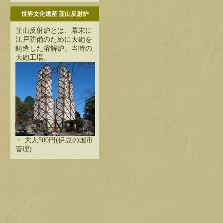
世界文化遺産 韮山反射炉
韮山反射炉とは、幕末に
江戸防備のために大砲を
鋳造した溶解炉。当時の
大砲工場。
・ 大人500円(伊豆の国市
管理)