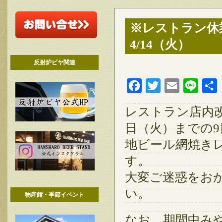
※レストラン休業
4/14（火）
反射炉ビヤ関連
Facebook
Twitter
Email
Line
レストラン店内改
日（火）までの9
地ビール網焼き
す。
大変ご迷惑をお
い。
物産館・季節イベント
なお、期間中み