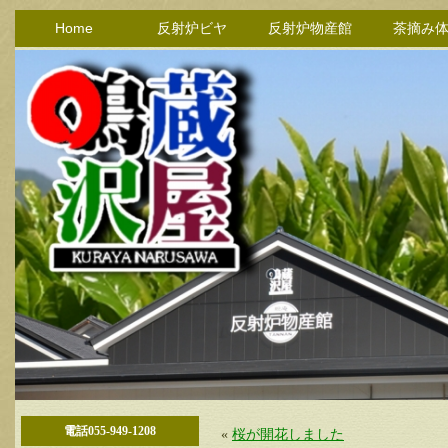
Home
反射炉ビヤ
反射炉物産館
茶摘み
電話055-949-1208
«
桜が開花しました