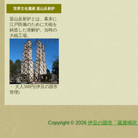
世界文化遺産 韮山反射炉
韮山反射炉とは、幕末に
江戸防備のために大砲を
鋳造した溶解炉。当時の
大砲工場。
・ 大人500円(伊豆の国市
管理)
Copyright © 2026
伊豆の国市「蔵屋鳴沢