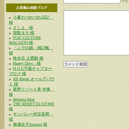
ウェブ
お茶摘み体験ブログ
小夏のつれづれ日記
様
えしよ 様
買取タマ 様
FIAT CULTURE
MAGAZIN 様
「ふでの蹟」雑記帳
様
牧水荘 土肥館 様
Happy Days 様
H.O.G千葉チャプター
ブログ 様
All About オールアバウ
ト 様
星野リゾート界 伊東
様
denmira blog
THE ROSETTA STONE
様
サンバレー伊豆長岡
様
海瀬京子Support 様