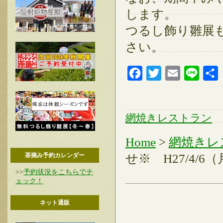
します。
つるし飾り雛展
さい。
Facebook
Twitter
Email
Line
網焼きレストラン
Home
>
網焼きレ
茶摘み予約カレンダー
せ※ H27/4/6
>>
予約状況をこちらでチ
ェック！
ネット通販