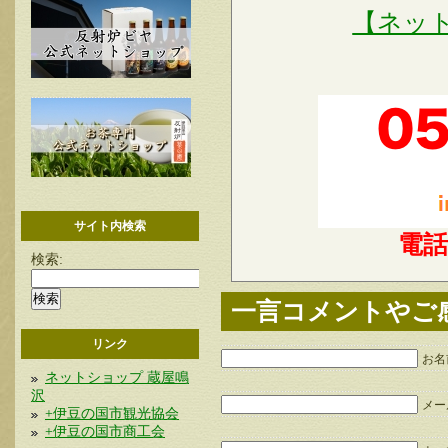
【ネッ
サイト内検索
電
検索:
一言コメントやご
リンク
お名
ネットショップ 蔵屋鳴
沢
メー
+伊豆の国市観光協会
+伊豆の国市商工会