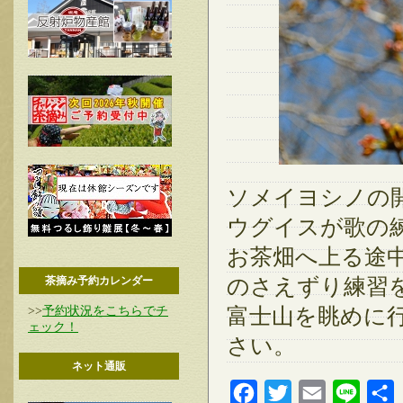
ソメイヨシノの
ウグイスが歌の
お茶畑へ上る途
茶摘み予約カレンダー
のさえずり練習
>>
予約状況をこちらでチ
富士山を眺めに
ェック！
さい。
ネット通販
Facebook
Twitter
Email
Line