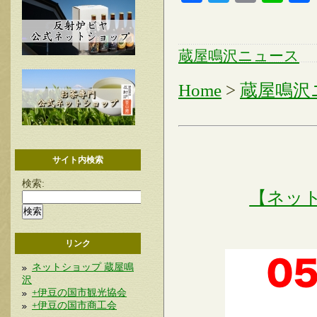
蔵屋鳴沢ニュース
Home
>
蔵屋鳴沢
サイト内検索
検索:
【ネッ
リンク
ネットショップ 蔵屋鳴
沢
+伊豆の国市観光協会
+伊豆の国市商工会