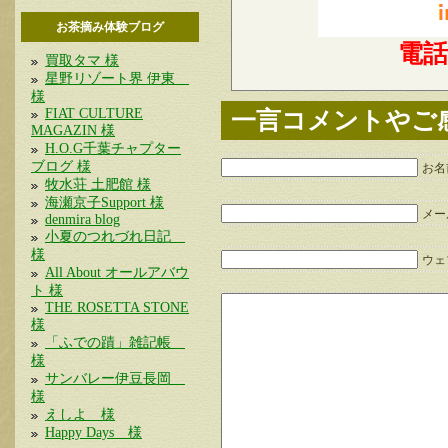
お茶摘み体験ブログ
電
買取タマ 様
星野リゾート界 伊東
様
FIAT CULTURE
一言コメントやご
MAGAZIN 様
H.O.G千葉チャプター
ブログ 様
お名
牧水荘 土肥館 様
海瀬京子Support 様
メー
denmira blog
小夏のつれづれ日記
様
ウェブ
All About オールアバウ
ト 様
THE ROSETTA STONE
様
「ふでの蹟」雑記帳
様
サンバレー伊豆長岡
様
えしよ 様
Happy Days 様