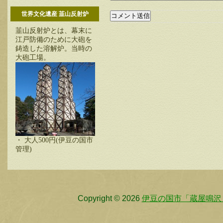
世界文化遺産 韮山反射炉
韮山反射炉とは、幕末に
江戸防備のために大砲を
鋳造した溶解炉。当時の
大砲工場。
・ 大人500円(伊豆の国市
管理)
Copyright © 2026
伊豆の国市「蔵屋鳴沢