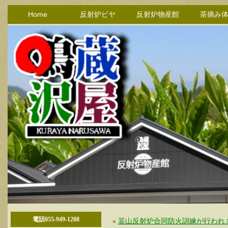
Home
反射炉ビヤ
反射炉物産館
茶摘み
電話055-949-1208
«
韮山反射炉合同防火訓練が行われ