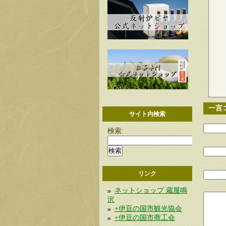
一言
サイト内検索
検索:
リンク
ネットショップ 蔵屋鳴
沢
+伊豆の国市観光協会
+伊豆の国市商工会