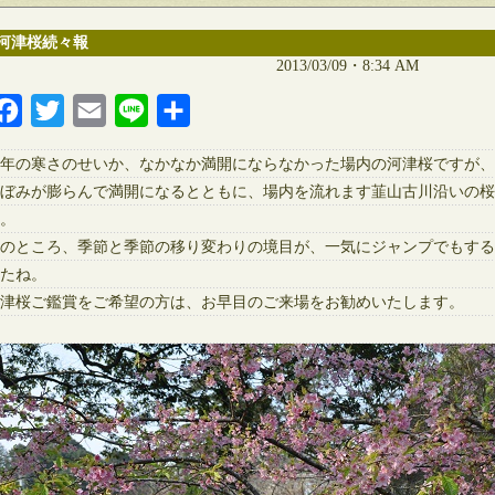
河津桜続々報
2013/03/09・8:34 AM
Facebook
Twitter
Email
Line
共
有
年の寒さのせいか、なかなか満開にならなかった場内の河津桜ですが、
ぼみが膨らんで満開になるとともに、場内を流れます韮山古川沿いの桜
。
のところ、季節と季節の移り変わりの境目が、一気にジャンプでもする
たね。
津桜ご鑑賞をご希望の方は、お早目のご来場をお勧めいたします。