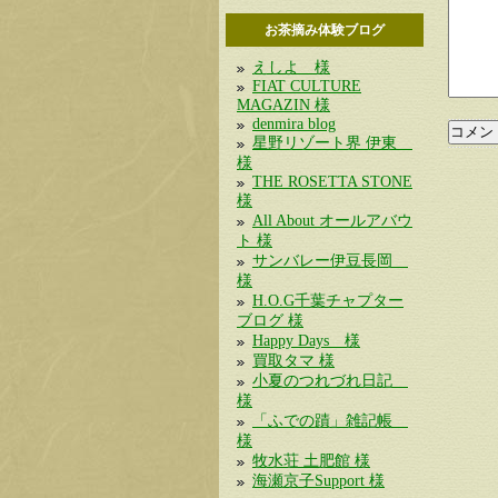
お茶摘み体験ブログ
えしよ 様
FIAT CULTURE
MAGAZIN 様
denmira blog
星野リゾート界 伊東
様
THE ROSETTA STONE
様
All About オールアバウ
ト 様
サンバレー伊豆長岡
様
H.O.G千葉チャプター
ブログ 様
Happy Days 様
買取タマ 様
小夏のつれづれ日記
様
「ふでの蹟」雑記帳
様
牧水荘 土肥館 様
海瀬京子Support 様