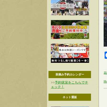
花
茶摘み予約カレンダー
H
>>
予約状況をこちらでチ
ェック！
ネット通販