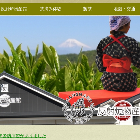
反射炉物産館
茶摘み体験
製茶
地図・交通
炉警防演習がありました