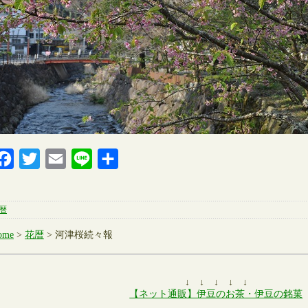
Facebook
Twitter
Email
Line
共
有
暦
ome
>
花暦
> 河津桜続々報
↓ ↓ ↓ ↓ ↓
【ネット通販】伊豆のお茶・伊豆の銘菓