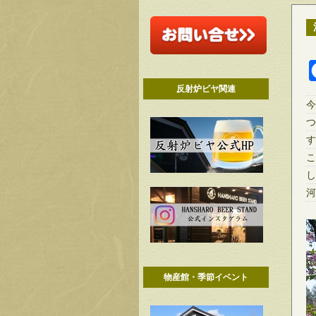
反射炉ビヤ関連
今
つ
す
こ
し
河
物産館・季節イベント