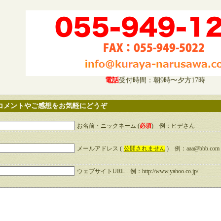
電話
受付時間：朝9時〜夕方17時
コメントやご感想をお気軽にどうぞ
お名前・ニックネーム (
必須
) 例：ヒデさん
メールアドレス (
公開されません
) 例：aaa@bbb.com
ウェブサイトURL 例：http://www.yahoo.co.jp/