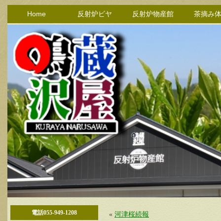
Home
反射炉ビヤ
反射炉物産館
茶摘み
電話055-949-1208
«
河津桜続報