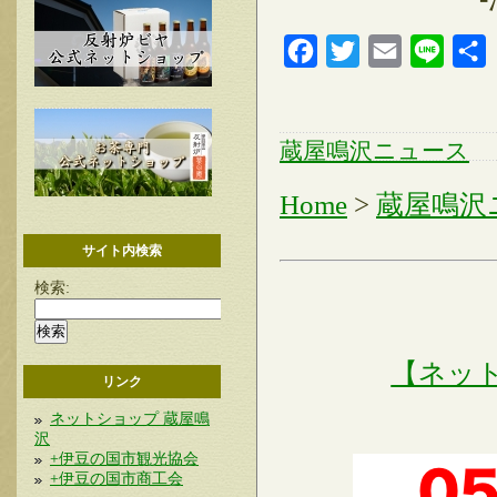
Facebook
Twitter
Email
Line
蔵屋鳴沢ニュース
Home
>
蔵屋鳴沢
サイト内検索
検索:
【ネッ
リンク
ネットショップ 蔵屋鳴
沢
+伊豆の国市観光協会
+伊豆の国市商工会