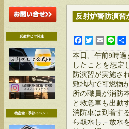
反射炉警防演習
反射炉ビヤ関連
Facebook
Twitter
Email
Line
本日、午前9時
したことを想定
防演習が実施さ
敷地内で可燃物
所の職員が消防
と救急車も出動
消防車は到着す
物産館・季節イベント
ら取水し、放水