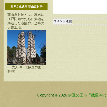
世界文化遺産 韮山反射炉
韮山反射炉とは、幕末に
江戸防備のために大砲を
鋳造した溶解炉。当時の
大砲工場。
・ 大人500円(伊豆の国市
管理)
Copyright © 2026
伊豆の国市「蔵屋鳴沢