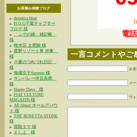
お茶摘み体験ブログ
denmira blog
H.O.G千葉チャプター
ブログ 様
電
「ふでの蹟」雑記帳
様
牧水荘 土肥館 様
星野リゾート界 伊東
一言コメントやご
様
小夏のつれづれ日記
様
お名
海瀬京子Support 様
サンバレー伊豆長岡
メー
様
Happy Days 様
FIAT CULTURE
ウェブ
MAGAZIN 様
All About オールアバウ
ト 様
THE ROSETTA STONE
様
買取タマ 様
えしよ 様