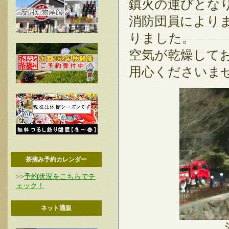
鎮火の運びとな
消防団員により
りました。
空気が乾燥して
用心くださいま
茶摘み予約カレンダー
>>
予約状況をこちらでチ
ェック！
ネット通販