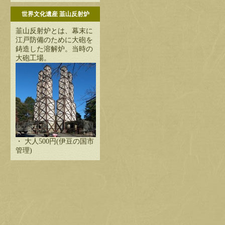
世界文化遺産 韮山反射炉
韮山反射炉とは、幕末に
江戸防備のために大砲を
鋳造した溶解炉。当時の
大砲工場。
・ 大人500円(伊豆の国市
管理)