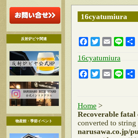
16cyatumiura
反射炉ビヤ関連
Facebook
Twitter
Email
Line
16cyatumiura
Facebook
Twitter
Email
Line
Home
>
Recoverable fatal
converted to string
物産館・季節イベント
narusawa.co.jp/p