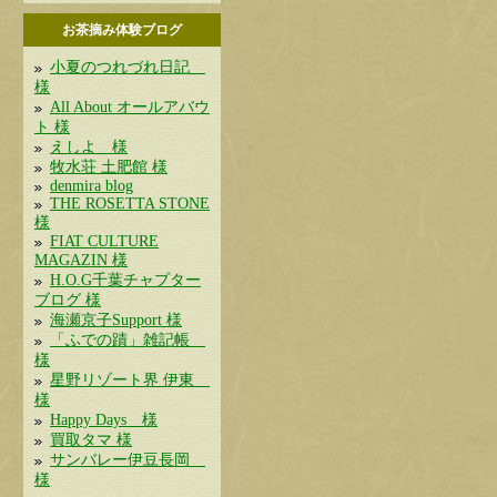
お茶摘み体験ブログ
小夏のつれづれ日記
様
All About オールアバウ
ト 様
えしよ 様
牧水荘 土肥館 様
denmira blog
THE ROSETTA STONE
様
FIAT CULTURE
MAGAZIN 様
H.O.G千葉チャプター
ブログ 様
海瀬京子Support 様
「ふでの蹟」雑記帳
様
星野リゾート界 伊東
様
Happy Days 様
買取タマ 様
サンバレー伊豆長岡
様