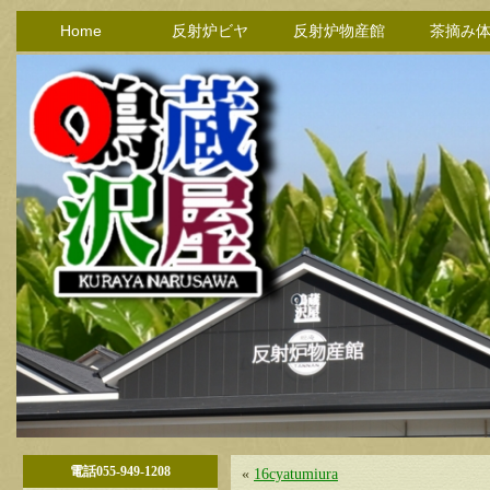
Home
反射炉ビヤ
反射炉物産館
茶摘み
電話055-949-1208
«
16cyatumiura