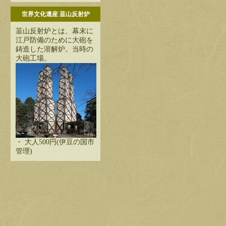
世界文化遺産 韮山反射炉
韮山反射炉とは、幕末に
江戸防備のために大砲を
鋳造した溶解炉。当時の
大砲工場。
・ 大人500円(伊豆の国市
管理)