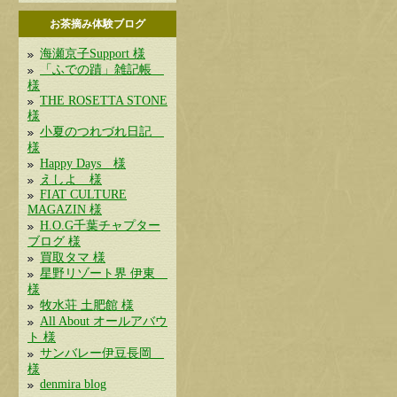
お茶摘み体験ブログ
海瀬京子Support 様
「ふでの蹟」雑記帳
様
THE ROSETTA STONE
様
小夏のつれづれ日記
様
Happy Days 様
えしよ 様
FIAT CULTURE
MAGAZIN 様
H.O.G千葉チャプター
ブログ 様
買取タマ 様
星野リゾート界 伊東
様
牧水荘 土肥館 様
All About オールアバウ
ト 様
サンバレー伊豆長岡
様
denmira blog