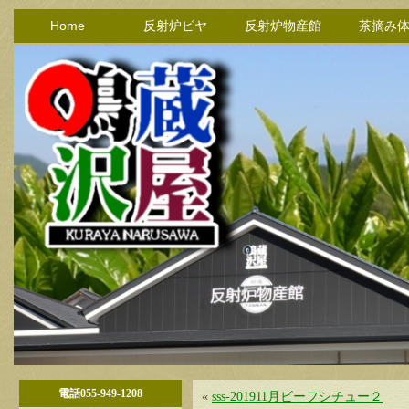
Home
反射炉ビヤ
反射炉物産館
茶摘み
電話055-949-1208
«
sss-201911月ビーフシチュー２