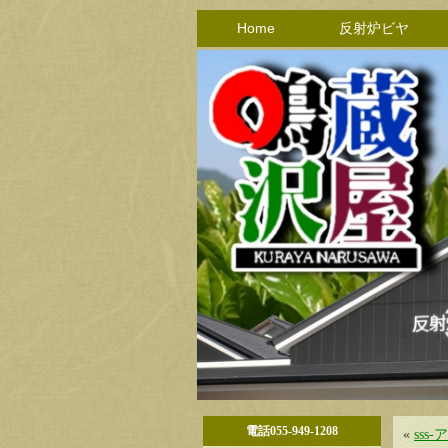
Home
反射炉ビヤ
電話055-949-1208
«
sss