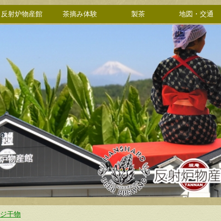
反射炉物産館
茶摘み体験
製茶
地図・交通
-アジ干物