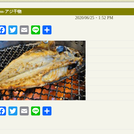
sss-アジ干物
2020/06/25・1:52 PM
Facebook
Twitter
Email
Line
共
有
Facebook
Twitter
Email
Line
共
有