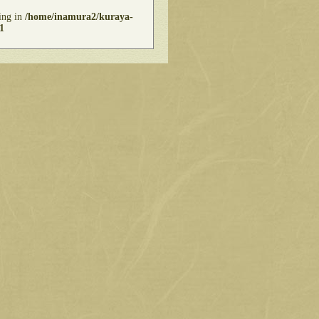
ring in
/home/inamura2/kuraya-
1