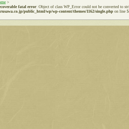
ome
>
coverable fatal error
: Object of class WP_Error could not be converted to st
rusawa.co.jp/public_html/wp/wp-content/themes/1162/single.php
on line
5