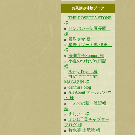
お茶摘み体験ブログ
THE ROSETTA STONE
様
サンバレー伊豆長岡
様
買取タマ 様
星野リゾート界 伊東
様
海瀬京子Support 様
小夏のつれづれ日記
様
Happy Days 様
FIAT CULTURE
MAGAZIN 様
denmira blog
All About オールアバウ
ト 様
「ふでの蹟」雑記帳
様
えしよ 様
H.O.G千葉チャプター
ブログ 様
牧水荘 土肥館 様