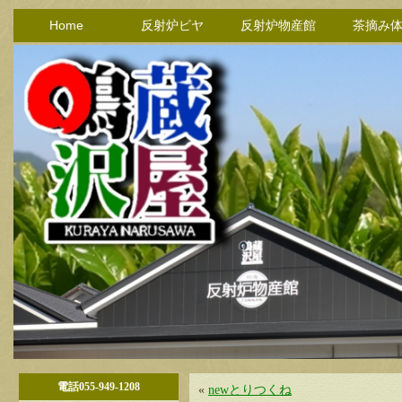
Home
反射炉ビヤ
反射炉物産館
茶摘み
電話055-949-1208
«
newとりつくね