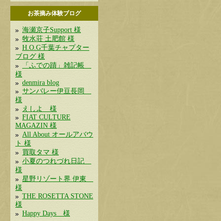
お茶摘み体験ブログ
海瀬京子Support 様
牧水荘 土肥館 様
H.O.G千葉チャプター
ブログ 様
「ふでの蹟」雑記帳
様
denmira blog
サンバレー伊豆長岡
様
えしよ 様
FIAT CULTURE
MAGAZIN 様
All About オールアバウ
ト 様
買取タマ 様
小夏のつれづれ日記
様
星野リゾート界 伊東
様
THE ROSETTA STONE
様
Happy Days 様