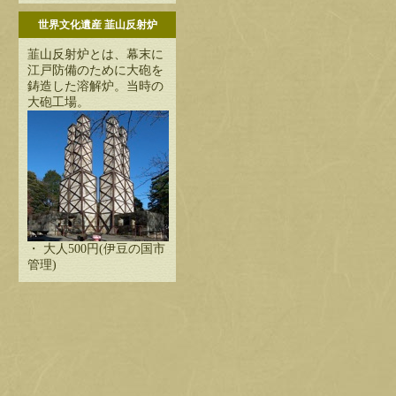
世界文化遺産 韮山反射炉
韮山反射炉とは、幕末に
江戸防備のために大砲を
鋳造した溶解炉。当時の
大砲工場。
・ 大人500円(伊豆の国市
管理)