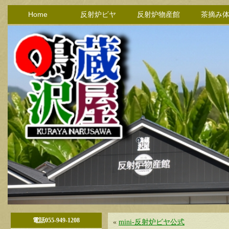
Home
反射炉ビヤ
反射炉物産館
茶摘み
電話055-949-1208
«
mini-反射炉ビヤ公式