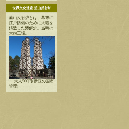
世界文化遺産 韮山反射炉
韮山反射炉とは、幕末に
江戸防備のために大砲を
鋳造した溶解炉。当時の
大砲工場。
・ 大人500円(伊豆の国市
管理)