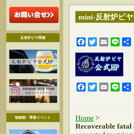
mini-反射炉ビ
反射炉ビヤ関連
Facebook
Twitter
Email
Line
Facebook
Twitter
Email
Line
Home
>
物産館・季節イベント
Recoverable fatal