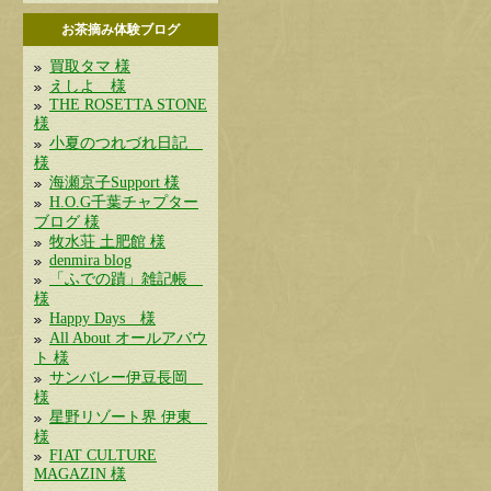
お茶摘み体験ブログ
買取タマ 様
えしよ 様
THE ROSETTA STONE
様
小夏のつれづれ日記
様
海瀬京子Support 様
H.O.G千葉チャプター
ブログ 様
牧水荘 土肥館 様
denmira blog
「ふでの蹟」雑記帳
様
Happy Days 様
All About オールアバウ
ト 様
サンバレー伊豆長岡
様
星野リゾート界 伊東
様
FIAT CULTURE
MAGAZIN 様