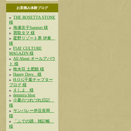
お茶摘み体験ブログ
THE ROSETTA STONE
様
海瀬京子Support 様
買取タマ 様
星野リゾート界 伊東
様
FIAT CULTURE
MAGAZIN 様
All About オールアバウ
ト 様
牧水荘 土肥館 様
Happy Days 様
H.O.G千葉チャプター
ブログ 様
えしよ 様
denmira blog
小夏のつれづれ日記
様
サンバレー伊豆長岡
様
「ふでの蹟」雑記帳
様