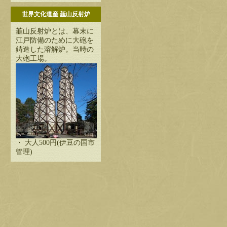
世界文化遺産 韮山反射炉
韮山反射炉とは、幕末に
江戸防備のために大砲を
鋳造した溶解炉。当時の
大砲工場。
・ 大人500円(伊豆の国市
管理)