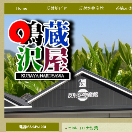
Home
反射炉ビヤ
反射炉物産館
茶摘み
電話055-949-1208
«
mini-コロナ対策