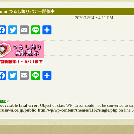
mini-つるし飾りバナー開催中
2020/12/14・4:11 PM
Facebook
Twitter
Email
Line
共
有
Facebook
Twitter
Email
Line
共
有
ome
>
coverable fatal error
: Object of class WP_Error could not be converted to st
rusawa.co.jp/public_html/wp/wp-content/themes/1162/single.php
on line
5