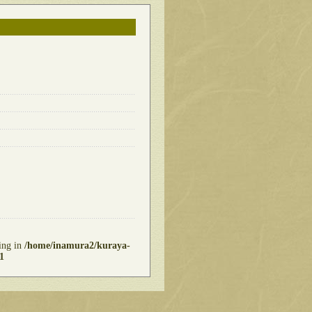
ring in
/home/inamura2/kuraya-
1