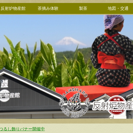
反射炉物産館
茶摘み体験
製茶
地図・交通
ni-つるし飾りバナー開催中