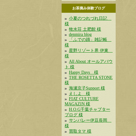
お茶摘み体験ブログ
小夏のつれづれ日記
様
牧水荘 土肥館 様
denmira blog
「ふでの蹟」雑記帳
様
星野リゾート界 伊東
様
All About オールアバウ
ト 様
Happy Days 様
THE ROSETTA STONE
様
海瀬京子Support 様
えしよ 様
FIAT CULTURE
MAGAZIN 様
H.O.G千葉チャプター
ブログ 様
サンバレー伊豆長岡
様
買取タマ 様