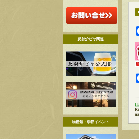
反射炉ビヤ関連
H
Re
na
物産館・季節イベント