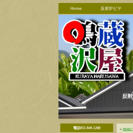
Home
反射炉ビヤ
電話055-949-1208
«
mi